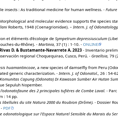
le insects : As traditional medicine for human wellness. -
Future
Morphological and molecular evidence supports the species statu
lani
Roberts, 1948 (Coenagrionidae). –
Intern. J. of Odonatology
tion et éléments d’écologie de
Sympetrum depressiusculum
(Libe
Bouches-du-Rhône). -
Martinia,
37 (1) : 1-10. -
ONLINE
Rivas D. & Bustamante-Navarrete A. 2023
- Inventario preli
nservación regional Choquequirao, Cusco, Perú. -
Graellsia,
79 (2
sis huamantincoae
, a new species of damselfly from Peru (Odo
ted generic characterization. -
Intern. J. of Odonatol.,
26 : 54-62
 Komunitas Capung (Odonata) Di Kawasan Sumber Air Hutan Sum
ique Sepuluh Nopember.
 l'odonatofaune des 2 principales tufières de Combe Laval.
- Parc
 : 14 pp.
s libellules du site Natura 2000 du Roubion (Drôme).
- Dossier Ro
 -
PDF
re odonatologique sur l'Espace Naturel Sensible du Marais du Ser