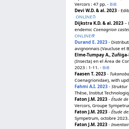
Vercors : 47 pp. -
BiB
Devi W.D. & al. 2023
- Edib
ONLINE
Dijkstra K.D. & al. 2023
– 
endemic
Coenagrion castel
ONLINE
Durand E. 2023
- Distribu
avignonnais (Vaucluse et 
Elme-Tumpay A., Zuñiga-
(Insecta) en el Área de Co
2023 : 1-11. -
BiB
Faasen T. 2023
-
Tukanoba
Coenagrionidae), with upda
Fahmi A.I. 2023
-
Struktur
Thèse, Institut Technolog
Faton J.M. 2023
-
Étude de
Vercors, Groupe Sympetrum
Faton J.M. 2023
-
Étude de
Sympetrum, octobre 2023.
Faton J.M. 2023
-
Inventai