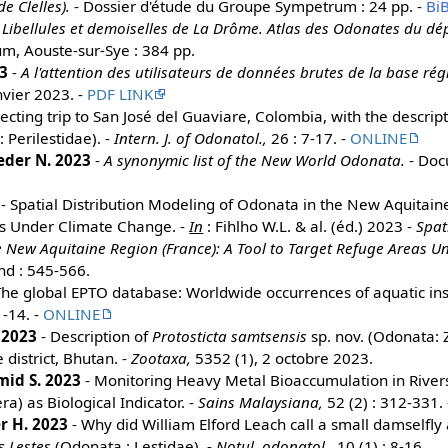
e Clelles).
- Dossier d'étude du Groupe Sympetrum : 24 pp. -
Bi
–
Libellules et demoiselles de La Drôme. Atlas des Odonates du dé
, Aouste-sur-Sye : 384 pp.
23
-
A l'attention des utilisateurs de données brutes de la base ré
vier 2023. -
PDF LINK
lecting trip to San José del Guaviare, Colombia, with the descrip
 Perilestidae). -
Intern. J. of Odonatol.,
26 : 7-17. -
ONLINE
ieder N. 2023
-
A synonymic list of the New World Odonata.
- Doc
- Spatial Distribution Modeling of Odonata in the New Aquitain
as Under Climate Change. -
In
: Fihlho W.L. & al. (éd.) 2023 -
Spat
 New Aquitaine Region (France): A Tool to Target Refuge Areas U
nd : 545-566.
The global EPTO database: Worldwide occurrences of aquatic ins
1-14. -
ONLINE
 2023
- Description of
Protosticta samtsensis
sp. nov. (Odonata: 
 district, Bhutan. -
Zootaxa,
5352 (1), 2 octobre 2023.
mid S. 2023
- Monitoring Heavy Metal Bioaccumulation in River
a) as Biological Indicator. -
Sains Malaysiana,
52 (2) : 312-331.
r H. 2023
- Why did William Elford Leach call a small damselfly a 
us
Lestes
(Odonata : Lestidae). -
Notul. odonatol.,
10 (1) : 8-16.