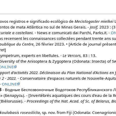
ovos registros e significado ecològico de
Mecistogaster mielkei
L
tos de mata Atlântica no sul de Minas Gerais. -
Josif,
2023 : (3 
uriale a castellani.
- News e comunicati dai Parchi, Parks.it. -
ON
as recensent les connaissances collectées pendant trente ans su
publique du Centre,
26 février 2023. • [Article de journal présen
ret]
ympetrum, experts en libellules. -
Le Vercors,
83 : 13.
Diversity of the Anisoptera & Zygoptera (Odonata: Insecta) of Sw
ONLINE
pport d’activités 2022. Déclinaison du Plan National d’Actions en f
 2 - 2022.
- Conservatoire d’espaces naturels de Nouvelle-Aquit
 -
ONLINE
3
- Водные Беспозвоночные Водотоков Республиканского
Беларусь). - [Invertébrés aquatiques des cours d'eau de la 
Biélorussie). -
Proceedings of the Nat. Acad. of Sc. of Belarus, Bio
koulabasis roseosticta
, sp. nov. from Fiji (Odonata: Coenagrioni