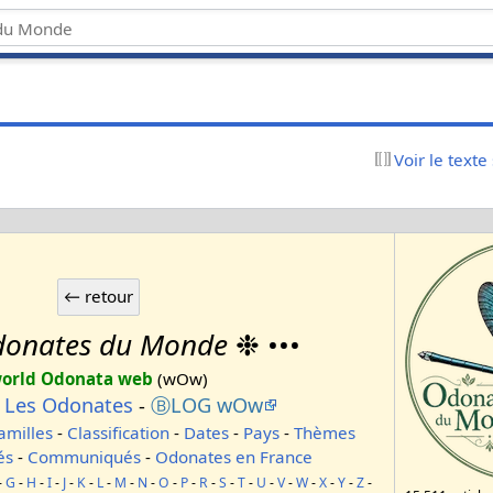
Voir le texte
onates du Monde
❉ •••
orld Odonata web
(wOw)
-
Les Odonates
-
ⒷLOG wOw
amilles
-
Classification
-
Dates
-
Pays
-
Thèmes
és
-
Communiqués
-
Odonates en France
-
G
-
H
-
I
-
J
-
K
-
L
-
M
-
N
-
O
-
P
-
R
-
S
-
T
-
U
-
V
-
W
-
X
-
Y
-
Z
-