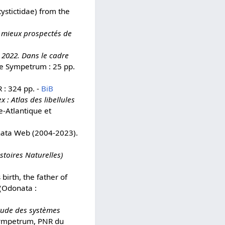
ystictidae) from the
s mieux prospectés de
2022. Dans le cadre
e Sympetrum : 25 pp.
 : 324 pp. -
BiB
 : Atlas des libellules
e-Atlantique et
nata Web (2004-2023).
toires Naturelles)
irth, the father of
 (Odonata :
Etude des systèmes
Sympetrum, PNR du