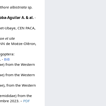
thore albistriata
sp.
ba-Aguilar A. & al.
-
zet-Ubaye, CEN PACA,
on et site
, RNN de Moëze-Oléron,
ygoptera:
. -
BiB
dae) from the Western
dae) from the Western
ae), from the Western
nemididae) from the
embre 2023. –
PDF