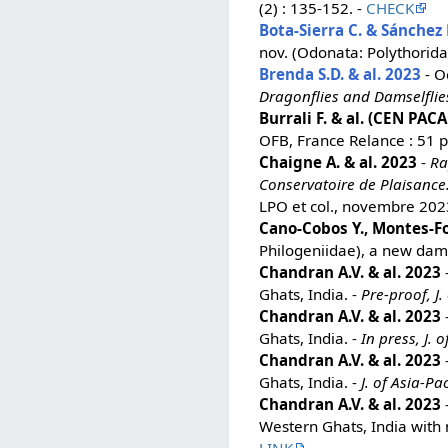
(2) : 135-152. -
CHECK
Bota-Sierra C. & Sánchez
nov. (Odonata: Polythorida
Brenda S.D. & al. 2023
- O
Dragonflies and Damselflie
Burrali F. & al. (CEN PACA
OFB, France Relance : 51 p
Chaigne A. & al. 2023
-
Ra
Conservatoire de Plaisance
LPO et col., novembre 2023
Cano-Cobos Y., Montes-Fo
Philogeniidae), a new dam
Chandran A.V. & al. 2023
Ghats, India. -
Pre-proof, J.
Chandran A.V. & al. 2023
Ghats, India. -
In press, J. o
Chandran A.V. & al. 2023
Ghats, India. -
J. of Asia-Pac
Chandran A.V. & al. 2023
Western Ghats, India with 
LINK