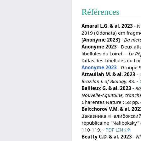
Références
Amaral L.G. & al. 2023
- N
2019 (Odonata) em fragmen
[
Anonyme 2023
] -
Da merc
Anonyme 2023
- Deux atl
libellules du Loiret. –
La Ré
l’atlas des Libellules du Loi
Anonyme 2023
- Groupe S
Attaullah M. & al. 2023
- 
Brazilan J. of Biology,
83. -
Bailleux G. & al. 2023
-
Ra
Nouvelle-Aquitaine, tranche
Charentes Nature : 58 pp.
Baitchorov V.M. & al. 202
Заказника «Налибокский» (
républicaine "Naliboksky" (
110-119. -
PDF LINK
Beatty C.D. & al. 2023
-
Ni