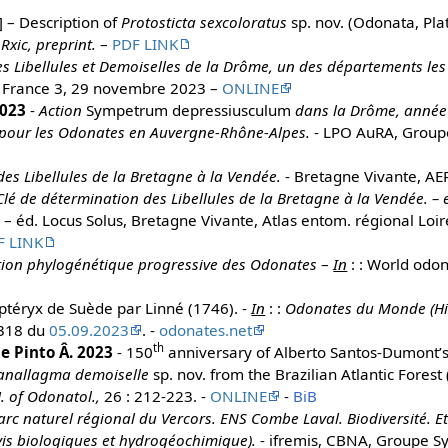
] – Description of
Protosticta sexcoloratus
sp. nov. (Odonata, Plat
Rxic, preprint.
–
PDF LINK
es Libellules et Demoiselles de la Drôme, un des départements le
et France 3, 29 novembre 2023 –
ONLINE
2023
-
Action
Sympetrum depressiusculum
dans la Drôme, année 
 pour les Odonates en Auvergne-Rhône-Alpes.
- LPO AuRA, Group
des Libellules de la Bretagne à la Vendée.
- Bretagne Vivante, AER
Clé de détermination des Libellules de la Bretagne à la Vendée. – ex
.
– éd. Locus Solus, Bretagne Vivante, Atlas entom. régional Loir
F LINK
ation phylogénétique progressive des Odonates
–
In
: : World odo
optéryx de Suède par Linné (1746). -
In
: :
Odonates du Monde (His
0318 du
05.09.2023
. -
odonates.net
th
se Pinto Â. 2023
- 150
anniversary of Alberto Santos-Dumont’s b
anallagma demoiselle
sp. nov. from the Brazilian Atlantic Forest
J. of Odonatol.,
26 : 212-223. -
ONLINE
-
BiB
arc naturel régional du Vercors. ENS Combe Laval. Biodiversité. 
vis biologiques et hydrogéochimique).
- ifremis, CBNA, Groupe 