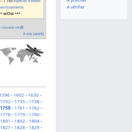
A préciser
s - 1 193
espèces traitées
A vérifier
vertissements
•• wOw •••
 –
odonates.net
A voir (work)
1596
-
1602
-
1630
-
-
1732
-
1735
-
1738
-
-
1758
-
1761
-
1762
-
-
1778
-
1779
-
1780
-
-
1801
-
1802
-
1804
-
-
1827
-
1828
-
1829
-