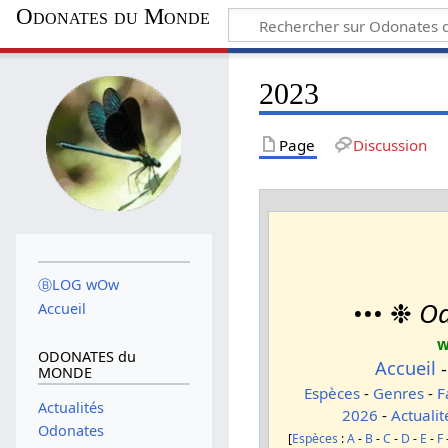
Odonates du Monde
2023
Page
Discussion
ⒷLOG wOw
••• ❉
Od
Accueil
w
ODONATES du
Accueil
MONDE
Espèces
-
Genres
-
F
Actualités
2026
-
Actualit
Odonates
[
Espèces
:
A
-
B
-
C
-
D
-
E
-
F