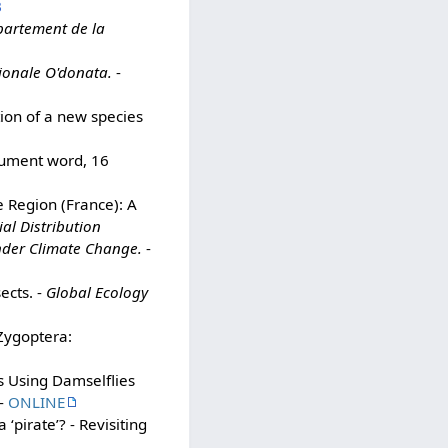
B
partement de la
gionale O'donata.
-
tion of a new species
ument word, 16
e Region (France): A
ial Distribution
nder Climate Change.
-
ects. -
Global Ecology
Zygoptera:
s Using Damselflies
 -
ONLINE
‘pirate’? - Revisiting