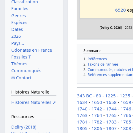
Classification
Familles
6520
esp
Genres
Espèces
[
Deliry C. 2026
] – 2023
Dates
2026
Pays...
Odonates en France
Sommaire
Fossiles Ŧ
1
Références
Thèmes
2
Taxons de l'année
3
Communiqués, notules et 
Communiqués
4
Références supplémentair
✉ Contact
Histoires Naturelle
343 BC
-
80
-
1225
-
1235
1634
-
1650
-
1658
-
1659
Histoires Naturelles ➚
1740
-
1742
-
1744
-
1746
1763
-
1764
-
1765
-
1766
Ressources
1781
-
1782
-
1783
-
1785
Deliry (2018)
1805
-
1806
-
1807
-
1808