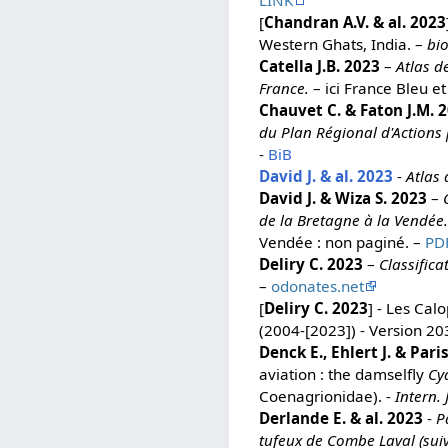
[
Chandran A.V. & al. 2023
Western Ghats, India. –
bio
Catella J.B. 2023
–
Atlas d
France.
– ici France Bleu 
Chauvet C. & Faton J.M. 
du Plan Régional d'Actions
-
BiB
David J. & al. 2023
-
Atlas 
David J. & Wiza S. 2023
–
de la Bretagne à la Vendée
Vendée : non paginé. –
PD
Deliry C. 2023
–
Classific
–
odonates.net
[
Deliry C. 2023
] - Les Cal
(2004-[2023]) - Version 2
Denck E., Ehlert J. & Pari
aviation : the damselfly
Cy
Coenagrionidae). -
Intern. 
Derlande E. & al. 2023
-
P
tufeux de Combe Laval (sui