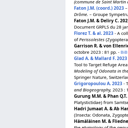
(commune de Saint Martin d
Faton J.M. (coord.) 2023
Drôme.
– Groupe Sympetrum
Faton J.M. & Deliry C. 20
Document GRPLS du 28 jan
Florez T. & al. 2023
- A col
of
Perissolestes
(Zygoptera:
Garrison R. & von Ellenr
octobre 2023 : 81 pp. -
BiB
Glad A. & Mallard F. 2023
Tool to Target Refuge Are
Modeling of Odonata in the
Springer Nature, Switzerla
Grigoropoulou A. 2023
- 
and Biogeography,
2023 : 
Gurung M.M. & Phan Q.T.
Platystictidae) from Samtse
Hadri Jumaat A. & Ab Ha
(Insecta: Odonata, Zygopter
Hämäläinen M. & Fliedne
the etymology of the gen