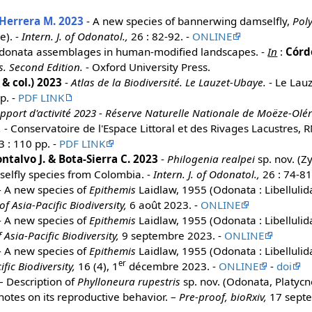
 Herrera M. 2023
- A new species of bannerwing damselfly,
Poly
e). -
Intern. J. of Odonatol.,
26 : 82-92. -
ONLINE
donata assemblages in human-modified landscapes. -
In
:
Córdo
s. Second Edition.
- Oxford University Press.
 & col.) 2023
-
Atlas de la Biodiversité. Le Lauzet-Ubaye.
- Le Lau
p. -
PDF LINK
pport d'activité 2023 - Réserve Naturelle Nationale de Moëze-Olér
.
- Conservatoire de l'Espace Littoral et des Rivages Lacustres
 : 110 pp. -
PDF LINK
ntalvo J. & Bota-Sierra C. 2023
-
Philogenia realpei
sp. nov. (Z
selfly species from Colombia. -
Intern. J. of Odonatol.,
26 : 74-81
- A new species of
Epithemis
Laidlaw, 1955 (Odonata : Libelluli
 of Asia-Pacific Biodiversity,
6 août 2023. -
ONLINE
- A new species of
Epithemis
Laidlaw, 1955 (Odonata : Libelluli
f Asia-Pacific Biodiversity,
9 septembre 2023. -
ONLINE
- A new species of
Epithemis
Laidlaw, 1955 (Odonata : Libellulid
er
ific Biodiversity,
16 (4), 1
décembre 2023. -
ONLINE
-
doi
– Description of
Phylloneura rupestris
sp. nov. (Odonata, Platyc
notes on its reproductive behavior. –
Pre-proof, bioRxiv,
17 sept