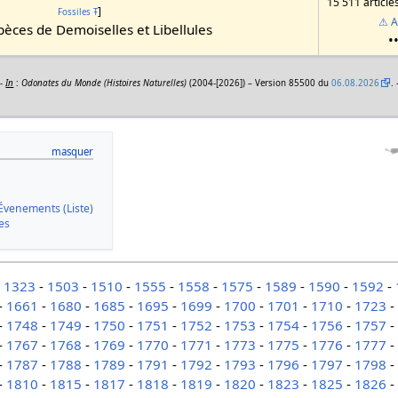
15 511 article
]
Fossiles
Ŧ
⚠ A
èces de Demoiselles et Libellules
•
 -
In
:
Odonates du Monde (Histoires Naturelles)
(2004-[2026]) – Version 85500 du
06.08.2026
.
Évenements (Liste)
es
-
1323
-
1503
-
1510
-
1555
-
1558
-
1575
-
1589
-
1590
-
1592
-
-
1661
-
1680
-
1685
-
1695
-
1699
-
1700
-
1701
-
1710
-
1723
-
1748
-
1749
-
1750
-
1751
-
1752
-
1753
-
1754
-
1756
-
1757
-
1767
-
1768
-
1769
-
1770
-
1771
-
1773
-
1775
-
1776
-
1777
-
1787
-
1788
-
1789
-
1791
-
1792
-
1793
-
1796
-
1797
-
1798
-
1810
-
1815
-
1817
-
1818
-
1819
-
1820
-
1823
-
1825
-
1826