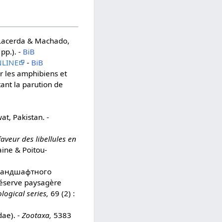
acerda & Machado,
pp.). -
BiB
LINE
-
BiB
r les amphibiens et
tant la parution de
at, Pakistan. -
aveur des libellules en
aine & Poitou-
 Ландшафтного
Réserve paysagère
logical series,
69 (2) :
dae). -
Zootaxa,
5383