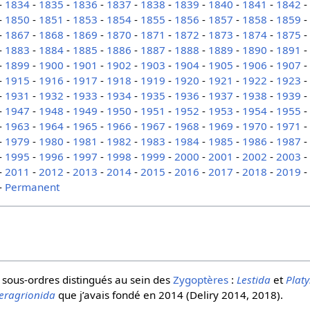
-
1834
-
1835
-
1836
-
1837
-
1838
-
1839
-
1840
-
1841
-
1842
-
1850
-
1851
-
1853
-
1854
-
1855
-
1856
-
1857
-
1858
-
1859
-
1867
-
1868
-
1869
-
1870
-
1871
-
1872
-
1873
-
1874
-
1875
-
1883
-
1884
-
1885
-
1886
-
1887
-
1888
-
1889
-
1890
-
1891
-
1899
-
1900
-
1901
-
1902
-
1903
-
1904
-
1905
-
1906
-
1907
-
1915
-
1916
-
1917
-
1918
-
1919
-
1920
-
1921
-
1922
-
1923
-
1931
-
1932
-
1933
-
1934
-
1935
-
1936
-
1937
-
1938
-
1939
-
1947
-
1948
-
1949
-
1950
-
1951
-
1952
-
1953
-
1954
-
1955
-
1963
-
1964
-
1965
-
1966
-
1967
-
1968
-
1969
-
1970
-
1971
-
1979
-
1980
-
1981
-
1982
-
1983
-
1984
-
1985
-
1986
-
1987
-
1995
-
1996
-
1997
-
1998
-
1999
-
2000
-
2001
-
2002
-
2003
-
2011
-
2012
-
2013
-
2014
-
2015
-
2016
-
2017
-
2018
-
2019
-
Permanent
sous-ordres distingués au sein des
Zygoptères
:
Lestida
et
Platy
eragrionida
que j’avais fondé en 2014 (Deliry 2014, 2018).