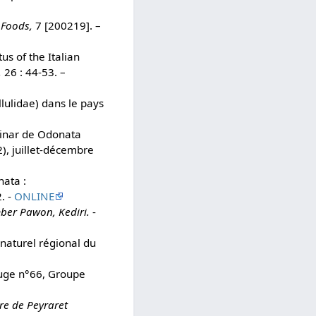
 Foods,
7 [200219]. –
s of the Italian
,
26 : 44-53. –
llulidae) dans le pays
minar de Odonata
), juillet-décembre
nata :
. -
ONLINE
ber Pawon, Kediri.
-
 naturel régional du
uge n°66, Groupe
re de Peyraret