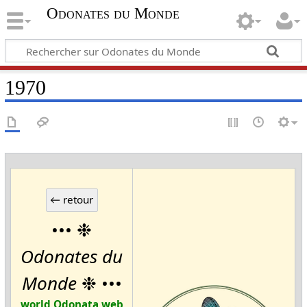
Odonates du Monde
1970
••• ❉
Odonates du
Monde
❉ •••
world Odonata web