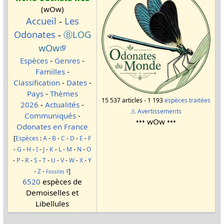
(wOw)
Accueil
-
Les
Odonates
-
ⒷLOG
wOw
Espèces
-
Genres
-
Familles
-
Classification
-
Dates
-
Pays
-
Thèmes
15 537 articles - 1 193
espèces traitées
2026
-
Actualités
-
⚠ Avertissements
Communiqués
-
••• wOw •••
Odonates en France
[
Espèces
:
A
-
B
-
C
-
D
-
E
-
F
-
G
-
H
-
I
-
J
-
K
-
L
-
M
-
N
-
O
-
P
-
R
-
S
-
T
-
U
-
V
-
W
-
X
-
Y
-
Z
-
]
Fossiles
Ŧ
6520
espèces de
Demoiselles et
Libellules