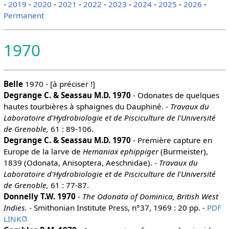
-
2019
-
2020
-
2021
-
2022
-
2023
-
2024
-
2025
-
2026
-
Permanent
1970
Belle
1970 - [à préciser !]
Degrange C. & Seassau M.D. 1970
- Odonates de quelques
hautes tourbières à sphaignes du Dauphiné. -
Travaux du
Laboratoire d'Hydrobiologie et de Pisciculture de l'Université
de Grenoble,
61 : 89-106.
Degrange C. & Seassau M.D. 1970
- Première capture en
Europe de la larve de
Hemaniax ephippiger
(Burmeister),
1839 (Odonata, Anisoptera, Aeschnidae). -
Travaux du
Laboratoire d'Hydrobiologie et de Pisciculture de l'Université
de Grenoble,
61 : 77-87.
Donnelly T.W. 1970
-
The Odonata of Dominica, British West
Indies.
- Smithonian Institute Press, n°37, 1969 : 20 pp. -
PDF
LINK