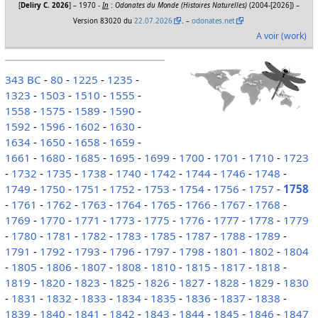
[
Deliry C. 2026
] – 1970 -
In
:
Odonates du Monde (Histoires Naturelles)
(2004-[2026]) –
Version 83020 du
22.07.2026
. –
odonates.net
A voir (work)
343 BC
-
80
-
1225
-
1235
-
1323
-
1503
-
1510
-
1555
-
1558
-
1575
-
1589
-
1590
-
1592
-
1596
-
1602
-
1630
-
1634
-
1650
-
1658
-
1659
-
1661
-
1680
-
1685
-
1695
-
1699
-
1700
-
1701
-
1710
-
1723
-
1732
-
1735
-
1738
-
1740
-
1742
-
1744
-
1746
-
1748
-
1749
-
1750
-
1751
-
1752
-
1753
-
1754
-
1756
-
1757
-
1758
-
1761
-
1762
-
1763
-
1764
-
1765
-
1766
-
1767
-
1768
-
1769
-
1770
-
1771
-
1773
-
1775
-
1776
-
1777
-
1778
-
1779
-
1780
-
1781
-
1782
-
1783
-
1785
-
1787
-
1788
-
1789
-
1791
-
1792
-
1793
-
1796
-
1797
-
1798
-
1801
-
1802
-
1804
-
1805
-
1806
-
1807
-
1808
-
1810
-
1815
-
1817
-
1818
-
1819
-
1820
-
1823
-
1825
-
1826
-
1827
-
1828
-
1829
-
1830
-
1831
-
1832
-
1833
-
1834
-
1835
-
1836
-
1837
-
1838
-
1839
-
1840
-
1841
-
1842
-
1843
-
1844
-
1845
-
1846
-
1847