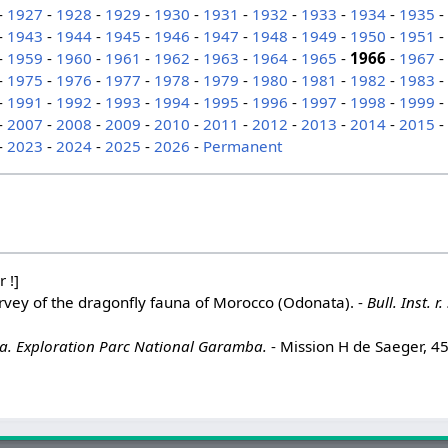
-
1927
-
1928
-
1929
-
1930
-
1931
-
1932
-
1933
-
1934
-
1935
-
1943
-
1944
-
1945
-
1946
-
1947
-
1948
-
1949
-
1950
-
1951
-
1959
-
1960
-
1961
-
1962
-
1963
-
1964
-
1965
-
1966
-
1967
-
1975
-
1976
-
1977
-
1978
-
1979
-
1980
-
1981
-
1982
-
1983
-
1991
-
1992
-
1993
-
1994
-
1995
-
1996
-
1997
-
1998
-
1999
-
2007
-
2008
-
2009
-
2010
-
2011
-
2012
-
2013
-
2014
-
2015
-
2023
-
2024
-
2025
-
2026
-
Permanent
 !]
rvey of the dragonfly fauna of Morocco (Odonata). -
Bull. Inst. r.
. Exploration Parc National Garamba.
- Mission H de Saeger, 45 