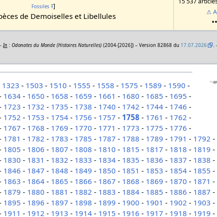
15 537 article
]
Fossiles
Ŧ
⚠ A
èces de Demoiselles et Libellules
•
 -
In
:
Odonates du Monde (Histoires Naturelles)
(2004-[2026]) – Version 82868 du
17.07.2026
.
-
1323
-
1503
-
1510
-
1555
-
1558
-
1575
-
1589
-
1590
-
-
1634
-
1650
-
1658
-
1659
-
1661
-
1680
-
1685
-
1695
-
-
1723
-
1732
-
1735
-
1738
-
1740
-
1742
-
1744
-
1746
-
-
1752
-
1753
-
1754
-
1756
-
1757
-
1758
-
1761
-
1762
-
-
1767
-
1768
-
1769
-
1770
-
1771
-
1773
-
1775
-
1776
-
-
1781
-
1782
-
1783
-
1785
-
1787
-
1788
-
1789
-
1791
-
1792
-
1805
-
1806
-
1807
-
1808
-
1810
-
1815
-
1817
-
1818
-
1819
-
1830
-
1831
-
1832
-
1833
-
1834
-
1835
-
1836
-
1837
-
1838
-
1846
-
1847
-
1848
-
1849
-
1850
-
1851
-
1853
-
1854
-
1855
-
1863
-
1864
-
1865
-
1866
-
1867
-
1868
-
1869
-
1870
-
1871
-
1879
-
1880
-
1881
-
1882
-
1883
-
1884
-
1885
-
1886
-
1887
-
1895
-
1896
-
1897
-
1898
-
1899
-
1900
-
1901
-
1902
-
1903
-
1911
-
1912
-
1913
-
1914
-
1915
-
1916
-
1917
-
1918
-
1919