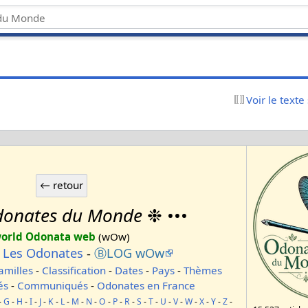
Voir le texte
onates du Monde
❉ •••
orld Odonata web
(wOw)
-
Les Odonates
-
ⒷLOG wOw
amilles
-
Classification
-
Dates
-
Pays
-
Thèmes
és
-
Communiqués
-
Odonates en France
-
G
-
H
-
I
-
J
-
K
-
L
-
M
-
N
-
O
-
P
-
R
-
S
-
T
-
U
-
V
-
W
-
X
-
Y
-
Z
-