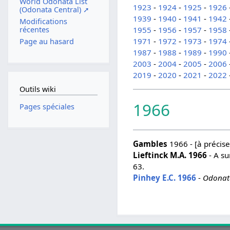
World Odonata List
1923
-
1924
-
1925
-
1926
(Odonata Central) ➚
1939
-
1940
-
1941
-
1942
Modifications
récentes
1955
-
1956
-
1957
-
1958
1971
-
1972
-
1973
-
1974
Page au hasard
1987
-
1988
-
1989
-
1990
2003
-
2004
-
2005
-
2006
2019
-
2020
-
2021
-
2022
Outils wiki
1966
Pages spéciales
Gambles
1966 - [à préciser
Lieftinck M.A. 1966
- A su
63.
Pinhey E.C. 1966
-
Odonata