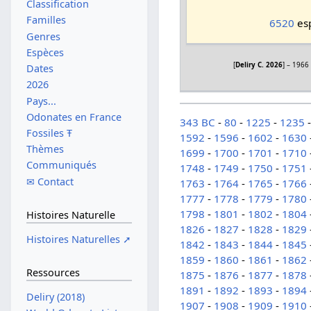
Classification
Familles
6520
esp
Genres
Espèces
[
Deliry C. 2026
] – 1966
Dates
2026
Pays...
Odonates en France
343 BC
-
80
-
1225
-
1235
Fossiles Ŧ
1592
-
1596
-
1602
-
1630
Thèmes
1699
-
1700
-
1701
-
1710
Communiqués
1748
-
1749
-
1750
-
1751
✉ Contact
1763
-
1764
-
1765
-
1766
1777
-
1778
-
1779
-
1780
1798
-
1801
-
1802
-
1804
Histoires Naturelle
1826
-
1827
-
1828
-
1829
Histoires Naturelles ➚
1842
-
1843
-
1844
-
1845
1859
-
1860
-
1861
-
1862
Ressources
1875
-
1876
-
1877
-
1878
1891
-
1892
-
1893
-
1894
Deliry (2018)
1907
-
1908
-
1909
-
1910