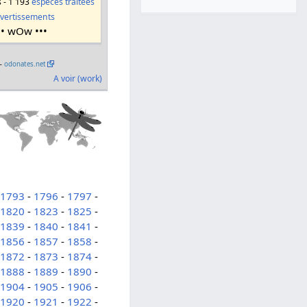
s - 1 193
espèces traitées
vertissements
•• wOw •••
 –
odonates.net
A voir (work)
-
1793
-
1796
-
1797
-
-
1820
-
1823
-
1825
-
-
1839
-
1840
-
1841
-
-
1856
-
1857
-
1858
-
-
1872
-
1873
-
1874
-
-
1888
-
1889
-
1890
-
-
1904
-
1905
-
1906
-
-
1920
-
1921
-
1922
-