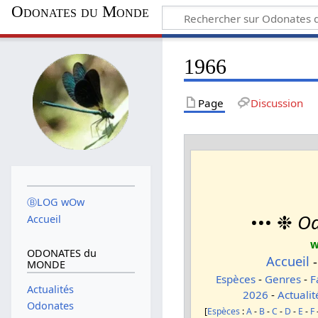
Odonates du Monde
1966
Page
Discussion
ⒷLOG wOw
••• ❉
Od
Accueil
w
ODONATES du
Accueil
MONDE
Espèces
-
Genres
-
F
Actualités
2026
-
Actualit
Odonates
[
Espèces
:
A
-
B
-
C
-
D
-
E
-
F