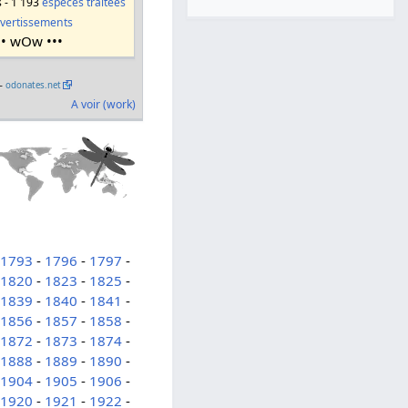
s - 1 193
espèces traitées
vertissements
•• wOw •••
 –
odonates.net
A voir (work)
-
1793
-
1796
-
1797
-
-
1820
-
1823
-
1825
-
-
1839
-
1840
-
1841
-
-
1856
-
1857
-
1858
-
-
1872
-
1873
-
1874
-
-
1888
-
1889
-
1890
-
-
1904
-
1905
-
1906
-
-
1920
-
1921
-
1922
-