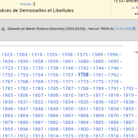
15 537 article
]
Fossiles
Ŧ
⚠ A
èces de Demoiselles et Libellules
•
 -
In
:
Odonates du Monde (Histoires Naturelles)
(2004-[2026]) – Version 78099 du
15.04.2026
.
-
1323
-
1503
-
1510
-
1555
-
1558
-
1575
-
1589
-
1590
-
-
1634
-
1650
-
1658
-
1659
-
1661
-
1680
-
1685
-
1695
-
-
1723
-
1732
-
1735
-
1738
-
1740
-
1742
-
1744
-
1746
-
-
1752
-
1753
-
1754
-
1756
-
1757
-
1758
-
1761
-
1762
-
-
1767
-
1768
-
1769
-
1770
-
1771
-
1773
-
1775
-
1776
-
-
1781
-
1782
-
1783
-
1785
-
1787
-
1788
-
1789
-
1791
-
1792
-
1805
-
1806
-
1807
-
1808
-
1810
-
1815
-
1817
-
1818
-
1819
-
1830
-
1831
-
1832
-
1833
-
1834
-
1835
-
1836
-
1837
-
1838
-
1846
-
1847
-
1848
-
1849
-
1850
-
1851
-
1853
-
1854
-
1855
-
1863
-
1864
-
1865
-
1866
-
1867
-
1868
-
1869
-
1870
-
1871
-
1879
-
1880
-
1881
-
1882
-
1883
-
1884
-
1885
-
1886
-
1887
-
1895
-
1896
-
1897
-
1898
-
1899
-
1900
-
1901
-
1902
-
1903
-
1911
-
1912
-
1913
-
1914
-
1915
-
1916
-
1917
-
1918
-
1919