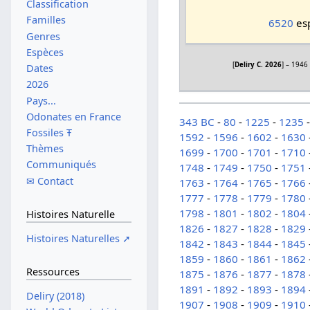
Classification
Familles
6520
esp
Genres
Espèces
[
Deliry C. 2026
] – 1946
Dates
2026
Pays...
Odonates en France
343 BC
-
80
-
1225
-
1235
Fossiles Ŧ
1592
-
1596
-
1602
-
1630
Thèmes
1699
-
1700
-
1701
-
1710
Communiqués
1748
-
1749
-
1750
-
1751
✉ Contact
1763
-
1764
-
1765
-
1766
1777
-
1778
-
1779
-
1780
1798
-
1801
-
1802
-
1804
Histoires Naturelle
1826
-
1827
-
1828
-
1829
Histoires Naturelles ➚
1842
-
1843
-
1844
-
1845
1859
-
1860
-
1861
-
1862
Ressources
1875
-
1876
-
1877
-
1878
1891
-
1892
-
1893
-
1894
Deliry (2018)
1907
-
1908
-
1909
-
1910