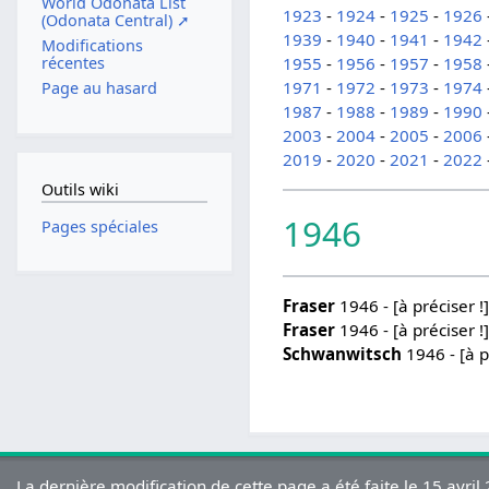
World Odonata List
1923
-
1924
-
1925
-
1926
(Odonata Central) ➚
1939
-
1940
-
1941
-
1942
Modifications
récentes
1955
-
1956
-
1957
-
1958
1971
-
1972
-
1973
-
1974
Page au hasard
1987
-
1988
-
1989
-
1990
2003
-
2004
-
2005
-
2006
2019
-
2020
-
2021
-
2022
Outils wiki
1946
Pages spéciales
Fraser
1946 - [à préciser !]
Fraser
1946 - [à préciser !]
Schwanwitsch
1946 - [à p
La dernière modification de cette page a été faite le 15 avril