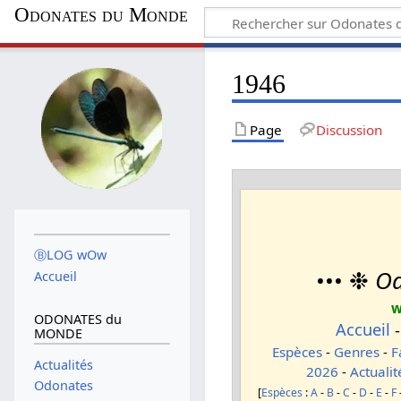
Odonates du Monde
1946
Page
Discussion
ⒷLOG wOw
••• ❉
Od
Accueil
w
ODONATES du
Accueil
MONDE
Espèces
-
Genres
-
F
Actualités
2026
-
Actualit
Odonates
[
Espèces
:
A
-
B
-
C
-
D
-
E
-
F