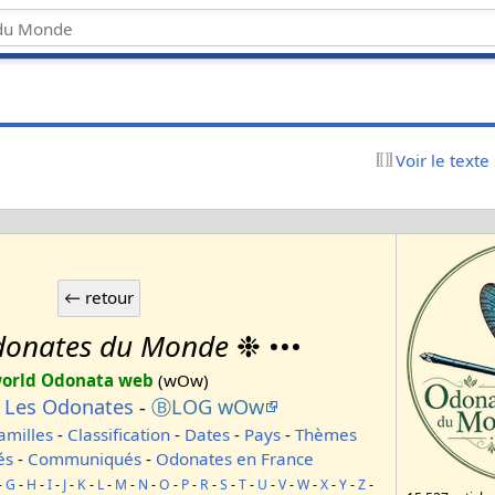
Voir le texte
onates du Monde
❉ •••
orld Odonata web
(wOw)
-
Les Odonates
-
ⒷLOG wOw
amilles
-
Classification
-
Dates
-
Pays
-
Thèmes
és
-
Communiqués
-
Odonates en France
-
G
-
H
-
I
-
J
-
K
-
L
-
M
-
N
-
O
-
P
-
R
-
S
-
T
-
U
-
V
-
W
-
X
-
Y
-
Z
-