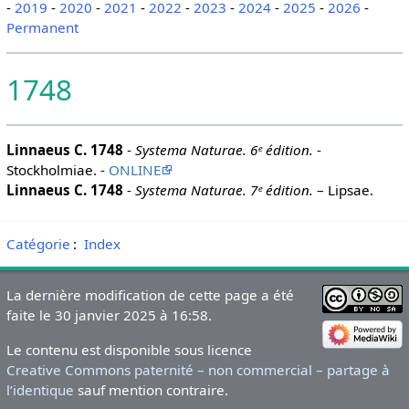
-
2019
-
2020
-
2021
-
2022
-
2023
-
2024
-
2025
-
2026
-
Permanent
1748
Linnaeus C. 1748
-
Systema Naturae. 6ᵉ édition.
-
Stockholmiae. -
ONLINE
Linnaeus C. 1748
-
Systema Naturae. 7ᵉ édition.
– Lipsae.
Catégorie
:
Index
La dernière modification de cette page a été
faite le 30 janvier 2025 à 16:58.
Le contenu est disponible sous licence
Creative Commons paternité – non commercial – partage à
l’identique
sauf mention contraire.