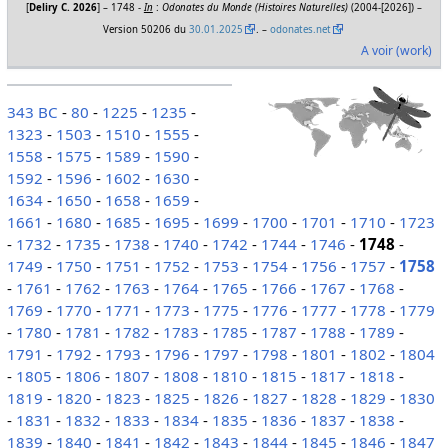
[
Deliry C. 2026
] – 1748 -
In
:
Odonates du Monde (Histoires Naturelles)
(2004-[2026]) –
Version 50206 du
30.01.2025
. –
odonates.net
A voir (work)
343 BC
-
80
-
1225
-
1235
-
1323
-
1503
-
1510
-
1555
-
1558
-
1575
-
1589
-
1590
-
1592
-
1596
-
1602
-
1630
-
1634
-
1650
-
1658
-
1659
-
1661
-
1680
-
1685
-
1695
-
1699
-
1700
-
1701
-
1710
-
1723
-
1732
-
1735
-
1738
-
1740
-
1742
-
1744
-
1746
-
1748
-
1749
-
1750
-
1751
-
1752
-
1753
-
1754
-
1756
-
1757
-
1758
-
1761
-
1762
-
1763
-
1764
-
1765
-
1766
-
1767
-
1768
-
1769
-
1770
-
1771
-
1773
-
1775
-
1776
-
1777
-
1778
-
1779
-
1780
-
1781
-
1782
-
1783
-
1785
-
1787
-
1788
-
1789
-
1791
-
1792
-
1793
-
1796
-
1797
-
1798
-
1801
-
1802
-
1804
-
1805
-
1806
-
1807
-
1808
-
1810
-
1815
-
1817
-
1818
-
1819
-
1820
-
1823
-
1825
-
1826
-
1827
-
1828
-
1829
-
1830
-
1831
-
1832
-
1833
-
1834
-
1835
-
1836
-
1837
-
1838
-
1839
-
1840
-
1841
-
1842
-
1843
-
1844
-
1845
-
1846
-
1847