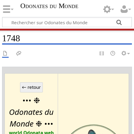
Odonates du Monde
1748
••• ❉
Odonates du
Monde
❉ •••
world Odonata web