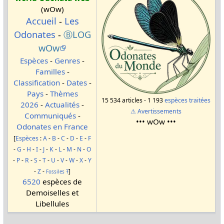
(wOw)
Accueil
-
Les
Odonates
-
ⒷLOG
wOw
Espèces
-
Genres
-
Familles
-
Classification
-
Dates
-
Pays
-
Thèmes
15 534 articles - 1 193
espèces traitées
2026
-
Actualités
-
⚠ Avertissements
Communiqués
-
••• wOw •••
Odonates en France
[
Espèces
:
A
-
B
-
C
-
D
-
E
-
F
-
G
-
H
-
I
-
J
-
K
-
L
-
M
-
N
-
O
-
P
-
R
-
S
-
T
-
U
-
V
-
W
-
X
-
Y
-
Z
-
]
Fossiles
Ŧ
6520
espèces de
Demoiselles et
Libellules