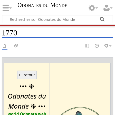
Odonates du Monde
1770
••• ❉
Odonates du
Monde
❉ •••
world Odonata web