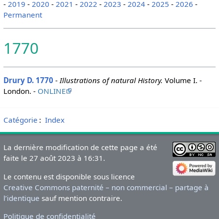
-
2019
-
2020
-
2021
-
2022
-
2023
-
2024
-
2025
-
2026
-
Permanent
1770
Drury D. 1770
-
Illustrations of natural History.
Volume I. -
London. -
ONLINE
Catégorie
:
Index
La dernière modification de cette page a été
faite le 27 août 2023 à 16:31.
Le contenu est disponible sous licence
Creative Commons paternité – non commercial – partage à
l’identique
sauf mention contraire.
Politique de confidentialité