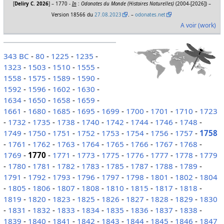
[
Deliry C. 2026
] – 1770 -
In
:
Odonates du Monde (Histoires Naturelles)
(2004-[2026]) –
Version 18566 du
27.08.2023
. –
odonates.net
A voir (work)
343 BC
-
80
-
1225
-
1235
-
1323
-
1503
-
1510
-
1555
-
1558
-
1575
-
1589
-
1590
-
1592
-
1596
-
1602
-
1630
-
1634
-
1650
-
1658
-
1659
-
1661
-
1680
-
1685
-
1695
-
1699
-
1700
-
1701
-
1710
-
1723
-
1732
-
1735
-
1738
-
1740
-
1742
-
1744
-
1746
-
1748
-
1749
-
1750
-
1751
-
1752
-
1753
-
1754
-
1756
-
1757
-
1758
-
1761
-
1762
-
1763
-
1764
-
1765
-
1766
-
1767
-
1768
-
1769
-
1770
-
1771
-
1773
-
1775
-
1776
-
1777
-
1778
-
1779
-
1780
-
1781
-
1782
-
1783
-
1785
-
1787
-
1788
-
1789
-
1791
-
1792
-
1793
-
1796
-
1797
-
1798
-
1801
-
1802
-
1804
-
1805
-
1806
-
1807
-
1808
-
1810
-
1815
-
1817
-
1818
-
1819
-
1820
-
1823
-
1825
-
1826
-
1827
-
1828
-
1829
-
1830
-
1831
-
1832
-
1833
-
1834
-
1835
-
1836
-
1837
-
1838
-
1839
-
1840
-
1841
-
1842
-
1843
-
1844
-
1845
-
1846
-
1847