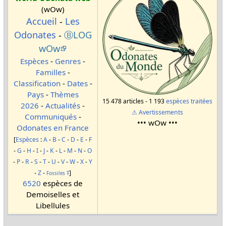
(wOw)
Accueil
-
Les
Odonates
-
ⒷLOG
wOw
Espèces
-
Genres
-
Familles
-
Classification
-
Dates
-
Pays
-
Thèmes
15 478 articles - 1 193
espèces traitées
2026
-
Actualités
-
⚠ Avertissements
Communiqués
-
••• wOw •••
Odonates en France
[
Espèces
:
A
-
B
-
C
-
D
-
E
-
F
-
G
-
H
-
I
-
J
-
K
-
L
-
M
-
N
-
O
-
P
-
R
-
S
-
T
-
U
-
V
-
W
-
X
-
Y
-
Z
-
]
Fossiles
Ŧ
6520
espèces de
Demoiselles et
Libellules