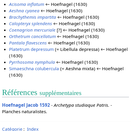
Acisoma inflatum
← Hoefnagel (1630)
Aeshna cyanea
← Hoefnagel (1630)
Brachythemis impartita
← Hoefnagel (1630)
Calopteryx splendens
← Hoefnagel (1630)
Coenagrion mercuriale
[?] ← Hoefnagel (1630)
Orthetrum cancellatum
← Hoefnagel (1630)
Pantala flavescens
← Hoefnagel (1630)
Platetrum depressum
(= Libellula depressa) ← Hoefnagel
(1630)
Pyrrhosoma nymphula
← Hoefnagel (1630)
Simaeschna colubercula
(= Aeshna mixta) ← Hoefnagel
(1630)
Références
supplémentaires
Hoefnagel Jacob 1592
-
Archetypa studiaque Patris.
-
Planches naturalistes.
Catégorie
:
Index