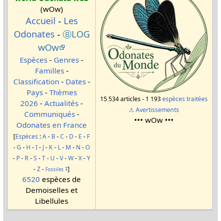
(wOw)
Accueil
-
Les
Odonates
-
ⒷLOG
wOw
Espèces
-
Genres
-
Familles
-
Classification
-
Dates
-
Pays
-
Thèmes
15 534 articles - 1 193
espèces traitées
2026
-
Actualités
-
⚠ Avertissements
Communiqués
-
••• wOw •••
Odonates en France
[
Espèces
:
A
-
B
-
C
-
D
-
E
-
F
-
G
-
H
-
I
-
J
-
K
-
L
-
M
-
N
-
O
-
P
-
R
-
S
-
T
-
U
-
V
-
W
-
X
-
Y
-
Z
-
]
Fossiles
Ŧ
6520
espèces de
Demoiselles et
Libellules