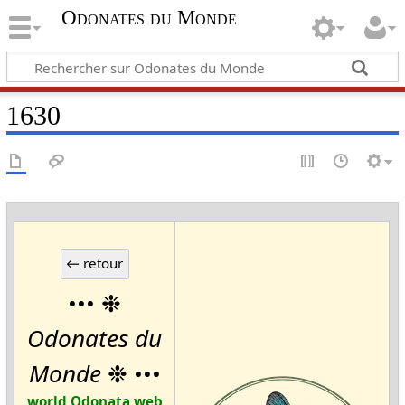
Odonates du Monde
1630
••• ❉
Odonates du
Monde
❉ •••
world Odonata web