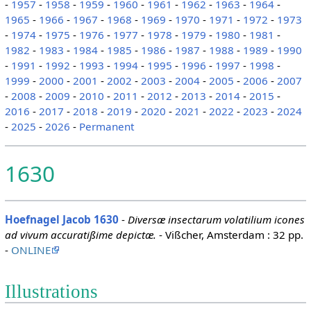
-
1957
-
1958
-
1959
-
1960
-
1961
-
1962
-
1963
-
1964
-
1965
-
1966
-
1967
-
1968
-
1969
-
1970
-
1971
-
1972
-
1973
-
1974
-
1975
-
1976
-
1977
-
1978
-
1979
-
1980
-
1981
-
1982
-
1983
-
1984
-
1985
-
1986
-
1987
-
1988
-
1989
-
1990
-
1991
-
1992
-
1993
-
1994
-
1995
-
1996
-
1997
-
1998
-
1999
-
2000
-
2001
-
2002
-
2003
-
2004
-
2005
-
2006
-
2007
-
2008
-
2009
-
2010
-
2011
-
2012
-
2013
-
2014
-
2015
-
2016
-
2017
-
2018
-
2019
-
2020
-
2021
-
2022
-
2023
-
2024
-
2025
-
2026
-
Permanent
1630
Hoefnagel Jacob 1630
-
Diversæ insectarum volatilium icones
ad vivum accuratißime depictæ.
- Vißcher, Amsterdam : 32 pp.
-
ONLINE
Illustrations