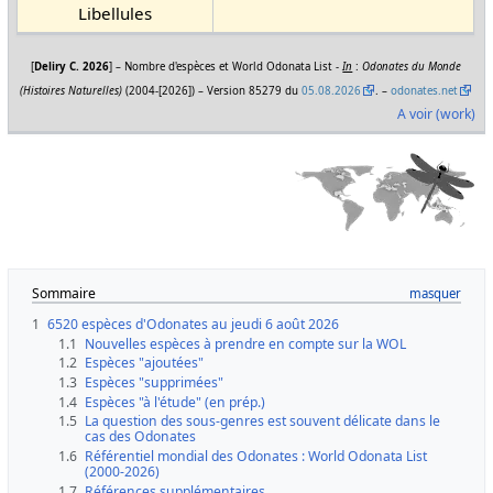
Libellules
[
Deliry C. 2026
] – Nombre d'espèces et World Odonata List -
In
:
Odonates du Monde
(Histoires Naturelles)
(2004-[2026]) – Version 85279 du
05.08.2026
. –
odonates.net
A voir (work)
Sommaire
1
6520 espèces d'Odonates au jeudi 6 août 2026
1.1
Nouvelles espèces à prendre en compte sur la WOL
1.2
Espèces "ajoutées"
1.3
Espèces "supprimées"
1.4
Espèces "à l'étude" (en prép.)
1.5
La question des sous-genres est souvent délicate dans le
cas des Odonates
1.6
Référentiel mondial des Odonates : World Odonata List
(2000-2026)
1.7
Références supplémentaires