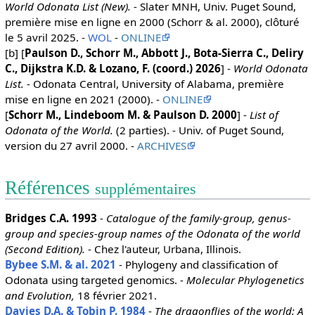
World Odonata List (New).
- Slater MNH, Univ. Puget Sound,
première mise en ligne en 2000 (Schorr & al. 2000), clôturé
le 5 avril 2025. -
WOL
-
ONLINE
[b] [
Paulson D., Schorr M., Abbott J., Bota-Sierra C., Deliry
C., Dijkstra K.D. & Lozano, F. (coord.) 2026
] -
World Odonata
List.
- Odonata Central, University of Alabama, première
mise en ligne en 2021 (2000). -
ONLINE
[
Schorr M., Lindeboom M. & Paulson D. 2000
] -
List of
Odonata of the World.
(2 parties). - Univ. of Puget Sound,
version du 27 avril 2000. -
ARCHIVES
Références
supplémentaires
Bridges C.A. 1993
-
Catalogue of the family-group, genus-
group and species-group names of the Odonata of the world
(Second Edition).
- Chez l'auteur, Urbana, Illinois.
Bybee S.M. & al. 2021
- Phylogeny and classification of
Odonata using targeted genomics. -
Molecular Phylogenetics
and Evolution,
18 février 2021.
Davies D.A. & Tobin P. 1984
-
The dragonflies of the world: A