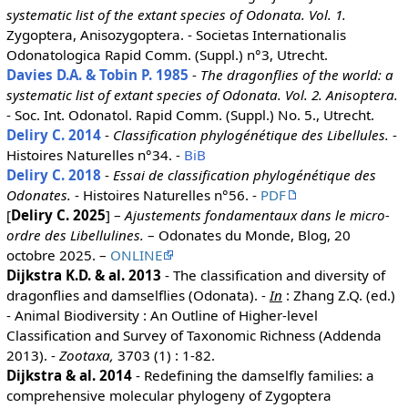
systematic list of the extant species of Odonata. Vol. 1.
Zygoptera, Anisozygoptera. - Societas Internationalis
Odonatologica Rapid Comm. (Suppl.) n°3, Utrecht.
Davies D.A. & Tobin P. 1985
-
The dragonflies of the world: a
systematic list of extant species of Odonata. Vol. 2. Anisoptera.
- Soc. Int. Odonatol. Rapid Comm. (Suppl.) No. 5., Utrecht.
Deliry C. 2014
-
Classification phylogénétique des Libellules.
-
Histoires Naturelles n°34. -
BiB
Deliry C. 2018
-
Essai de classification phylogénétique des
Odonates.
- Histoires Naturelles n°56. -
PDF
[
Deliry C. 2025
] –
Ajustements fondamentaux dans le micro-
ordre des Libellulines.
– Odonates du Monde, Blog, 20
octobre 2025. –
ONLINE
Dijkstra K.D. & al. 2013
- The classification and diversity of
dragonflies and damselflies (Odonata). -
In
: Zhang Z.Q. (ed.)
- Animal Biodiversity : An Outline of Higher-level
Classification and Survey of Taxonomic Richness (Addenda
2013). -
Zootaxa,
3703 (1) : 1-82.
Dijkstra & al. 2014
- Redefining the damselfly families: a
comprehensive molecular phylogeny of Zygoptera