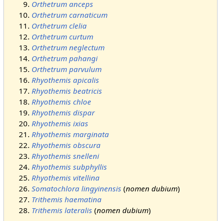
Orthetrum anceps
Orthetrum carnaticum
Orthetrum clelia
Orthetrum curtum
Orthetrum neglectum
Orthetrum pahangi
Orthetrum parvulum
Rhyothemis apicalis
Rhyothemis beatricis
Rhyothemis chloe
Rhyothemis dispar
Rhyothemis ixias
Rhyothemis marginata
Rhyothemis obscura
Rhyothemis snelleni
Rhyothemis subphyllis
Rhyothemis vitellina
Somatochlora lingyinensis
(
nomen dubium
)
Trithemis haematina
Trithemis lateralis
(
nomen dubium
)