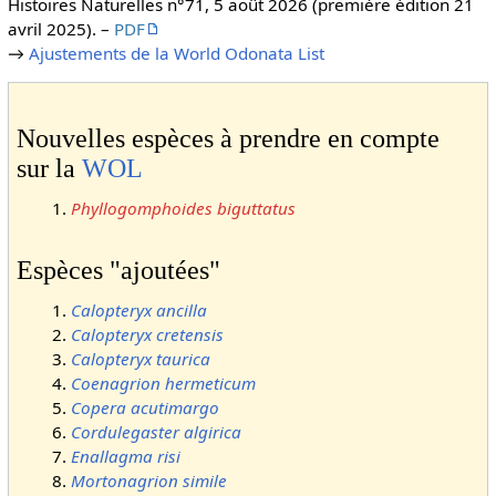
Histoires Naturelles n°71, 5 août 2026 (première édition 21
avril 2025). –
PDF
→
Ajustements de la World Odonata List
Nouvelles espèces à prendre en compte
sur la
WOL
Phyllogomphoides biguttatus
Espèces "ajoutées"
Calopteryx ancilla
Calopteryx cretensis
Calopteryx taurica
Coenagrion hermeticum
Copera acutimargo
Cordulegaster algirica
Enallagma risi
Mortonagrion simile