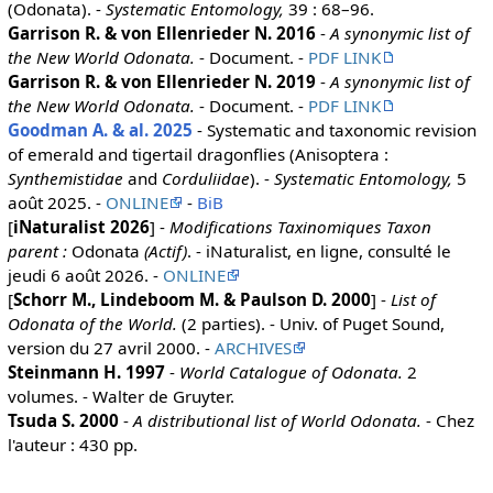
(Odonata). -
Systematic Entomology,
39 : 68–96.
Garrison R. & von Ellenrieder N. 2016
-
A synonymic list of
the New World Odonata.
- Document. -
PDF LINK
Garrison R. & von Ellenrieder N. 2019
-
A synonymic list of
the New World Odonata.
- Document. -
PDF LINK
Goodman A. & al. 2025
- Systematic and taxonomic revision
of emerald and tigertail dragonflies (Anisoptera :
Synthemistidae
and
Corduliidae
). -
Systematic Entomology,
5
août 2025. -
ONLINE
-
BiB
[
iNaturalist 2026
] -
Modifications Taxinomiques Taxon
parent :
Odonata
(Actif)
. - iNaturalist, en ligne, consulté le
jeudi 6 août 2026. -
ONLINE
[
Schorr M., Lindeboom M. & Paulson D. 2000
] -
List of
Odonata of the World.
(2 parties). - Univ. of Puget Sound,
version du 27 avril 2000. -
ARCHIVES
Steinmann H. 1997
-
World Catalogue of Odonata.
2
volumes. - Walter de Gruyter.
Tsuda S. 2000
-
A distributional list of World Odonata.
- Chez
l'auteur : 430 pp.