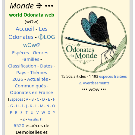
Monde
❉ •••
world Odonata web
(wOw)
Accueil
-
Les
Odonates
-
ⒷLOG
wOw
Espèces
-
Genres
-
Familles
-
Classification
-
Dates
-
Pays
-
Thèmes
15 502 articles - 1 193
espèces traitées
2026
-
Actualités
-
⚠ Avertissements
Communiqués
-
••• wOw •••
Odonates en France
[
Espèces
:
A
-
B
-
C
-
D
-
E
-
F
-
G
-
H
-
I
-
J
-
K
-
L
-
M
-
N
-
O
-
P
-
R
-
S
-
T
-
U
-
V
-
W
-
X
-
Y
-
Z
-
]
Fossiles
Ŧ
6520
espèces de
Demoiselles et