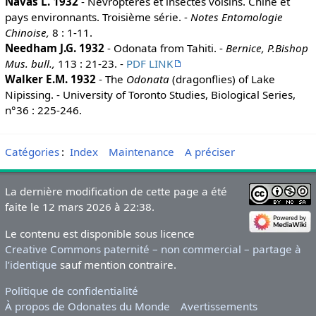
Navás L. 1932
- Névroptères et insectes voisins. Chine et
pays environnants. Troisième série. -
Notes Entomologie
Chinoise,
8 : 1-11.
Needham J.G. 1932
- Odonata from Tahiti. -
Bernice, P.Bishop
Mus. bull.,
113 : 21-23. -
PDF LINK
Walker E.M. 1932
- The
Odonata
(dragonflies) of Lake
Nipissing. - University of Toronto Studies, Biological Series,
n°36 : 225-246.
Catégories
:
Index
Maintenance
A préciser
La dernière modification de cette page a été
faite le 12 mars 2026 à 22:38.
Le contenu est disponible sous licence
Creative Commons paternité – non commercial – partage à
l’identique
sauf mention contraire.
Politique de confidentialité
À propos de Odonates du Monde
Avertissements