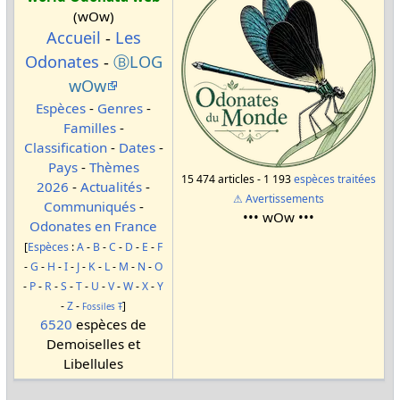
(wOw)
Accueil
-
Les
Odonates
-
ⒷLOG
wOw
Espèces
-
Genres
-
Familles
-
Classification
-
Dates
-
Pays
-
Thèmes
15 474 articles - 1 193
espèces traitées
2026
-
Actualités
-
⚠ Avertissements
Communiqués
-
••• wOw •••
Odonates en France
[
Espèces
:
A
-
B
-
C
-
D
-
E
-
F
-
G
-
H
-
I
-
J
-
K
-
L
-
M
-
N
-
O
-
P
-
R
-
S
-
T
-
U
-
V
-
W
-
X
-
Y
-
Z
-
]
Fossiles
Ŧ
6520
espèces de
Demoiselles et
Libellules