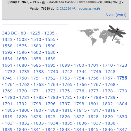
[
Deliry C. 2026
] – 1932 -
In
:
Odonates du Monde (Histoires Naturelles)
(2004-[2026]) –
Version 76680 du
12.03.2026
. –
odonates.net
A voir (work)
343 BC
-
80
-
1225
-
1235
-
1323
-
1503
-
1510
-
1555
-
1558
-
1575
-
1589
-
1590
-
1592
-
1596
-
1602
-
1630
-
1634
-
1650
-
1658
-
1659
-
1661
-
1680
-
1685
-
1695
-
1699
-
1700
-
1701
-
1710
-
1723
-
1732
-
1735
-
1738
-
1740
-
1742
-
1744
-
1746
-
1748
-
1749
-
1750
-
1751
-
1752
-
1753
-
1754
-
1756
-
1757
-
1758
-
1761
-
1762
-
1763
-
1764
-
1765
-
1766
-
1767
-
1768
-
1769
-
1770
-
1771
-
1773
-
1775
-
1776
-
1777
-
1778
-
1779
-
1780
-
1781
-
1782
-
1783
-
1785
-
1787
-
1788
-
1789
-
1791
-
1792
-
1793
-
1796
-
1797
-
1798
-
1801
-
1802
-
1804
-
1805
-
1806
-
1807
-
1808
-
1810
-
1815
-
1817
-
1818
-
1819
-
1820
-
1823
-
1825
-
1826
-
1827
-
1828
-
1829
-
1830
-
1831
-
1832
-
1833
-
1834
-
1835
-
1836
-
1837
-
1838
-
1839
-
1840
-
1841
-
1842
-
1843
-
1844
-
1845
-
1846
-
1847