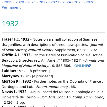
-
2019
-
2020
-
2021
-
2022
-
2023
-
2024
-
2025
-
2026
-
Permanent
1932
Fraser F.C. 1932
- Notes on a small collection of Siamese
dragonflies, with descriptions of three new species. -
Journal
of Siam Society, Natural History,
Supplement, 8 : 283–292.
Griffin A.L. 1932
- On the Dates of Publication of "Palisot de
Beauvois, Insectes rec. Afr. Amér.," 1805-(1821). -
Annals and
Magazine of Natural History,
10: 585-586. -
ONLINE
Laidlaw
1932 - [à préciser !]
Martynov
1932 - [à préciser !]
Morton K.J. 1932
- Further notes on the Odonata of France :
Dordogne and Lot. -
Entom. month mag.,
68.
Navás L. 1932
– Alcuni insetti del Museo di Zoologia della R.
Università du Torino. –
Boll. Mus. Zool. An. Comp. Univ. Torino,
42 (26) : 3 pp.