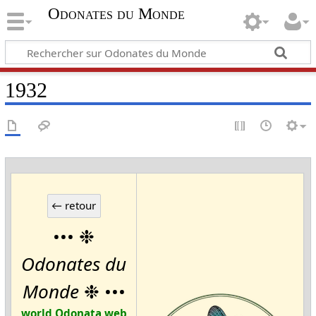
Odonates du Monde
1932
••• ❉
Odonates du
Monde
❉ •••
world Odonata web