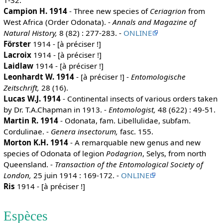
1-32.
Campion H. 1914
- Three new species of
Ceriagrion
from
West Africa (Order Odonata). -
Annals and Magazine of
Natural History,
8 (82) : 277-283. -
ONLINE
Förster
1914 - [à préciser !]
Lacroix
1914 - [à préciser !]
Laidlaw
1914 - [à préciser !]
Leonhardt W. 1914
- [à préciser !] -
Entomologische
Zeitschrift,
28 (16).
Lucas W.J. 1914
- Continental insects of various orders taken
by Dr. T.A.Chapman in 1913. -
Entomologist,
48 (622) : 49-51.
Martin R. 1914
- Odonata, fam. Libellulidae, subfam.
Cordulinae. -
Genera insectorum,
fasc. 155.
Morton K.H. 1914
- A remarquable new genus and new
species of Odonata of legion
Podagrion
, Selys, from north
Queensland. -
Transaction of the Entomological Society of
London,
25 juin 1914 : 169-172. -
ONLINE
Ris
1914 - [à préciser !]
Espèces