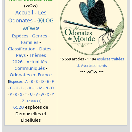
(wOw)
Accueil
-
Les
Odonates
-
ⒷLOG
wOw
Espèces
-
Genres
-
Familles
-
Classification
-
Dates
-
Pays
-
Thèmes
15 559 articles - 1 194
espèces traitées
2026
-
Actualités
-
⚠ Avertissements
Communiqués
-
••• wOw •••
Odonates en France
[
Espèces
:
A
-
B
-
C
-
D
-
E
-
F
-
G
-
H
-
I
-
J
-
K
-
L
-
M
-
N
-
O
-
P
-
R
-
S
-
T
-
U
-
V
-
W
-
X
-
Y
-
Z
-
]
Fossiles
Ŧ
6520
espèces de
Demoiselles et
Libellules