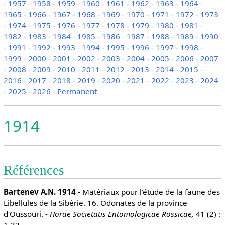
-
1957
-
1958
-
1959
-
1960
-
1961
-
1962
-
1963
-
1964
-
1965
-
1966
-
1967
-
1968
-
1969
-
1970
-
1971
-
1972
-
1973
-
1974
-
1975
-
1976
-
1977
-
1978
-
1979
-
1980
-
1981
-
1982
-
1983
-
1984
-
1985
-
1986
-
1987
-
1988
-
1989
-
1990
-
1991
-
1992
-
1993
-
1994
-
1995
-
1996
-
1997
-
1998
-
1999
-
2000
-
2001
-
2002
-
2003
-
2004
-
2005
-
2006
-
2007
-
2008
-
2009
-
2010
-
2011
-
2012
-
2013
-
2014
-
2015
-
2016
-
2017
-
2018
-
2019
-
2020
-
2021
-
2022
-
2023
-
2024
-
2025
-
2026
-
Permanent
1914
Références
Bartenev A.N. 1914
- Matériaux pour l'étude de la faune des
Libellules de la Sibérie. 16. Odonates de la province
d'Oussouri. -
Horae Societatis Entomologicae Rossicae,
41 (2) :