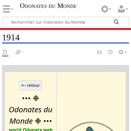
Odonates du Monde
1914
••• ❉
Odonates du
Monde
❉ •••
world Odonata web