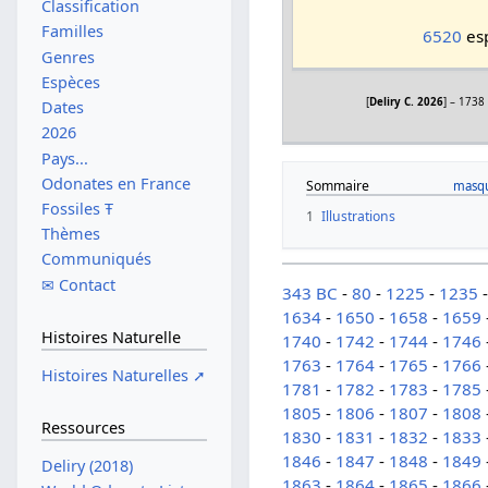
Classification
Familles
6520
esp
Genres
Espèces
[
Deliry C. 2026
] – 1738
Dates
2026
Pays...
Odonates en France
Sommaire
Fossiles Ŧ
1
Illustrations
Thèmes
Communiqués
✉ Contact
343 BC
-
80
-
1225
-
1235
1634
-
1650
-
1658
-
1659
Histoires Naturelle
1740
-
1742
-
1744
-
1746
1763
-
1764
-
1765
-
1766
Histoires Naturelles ➚
1781
-
1782
-
1783
-
1785
1805
-
1806
-
1807
-
1808
Ressources
1830
-
1831
-
1832
-
1833
1846
-
1847
-
1848
-
1849
Deliry (2018)
1863
-
1864
-
1865
-
1866