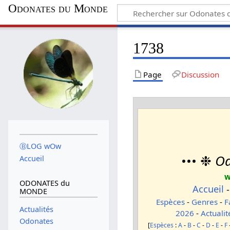
Odonates du Monde
1738
Page
Discussion
ⒷLOG wOw
••• ❉
Od
Accueil
w
ODONATES du
Accueil
MONDE
Espèces
-
Genres
-
F
Actualités
2026
-
Actualit
Odonates
[
Espèces
:
A
-
B
-
C
-
D
-
E
-
F