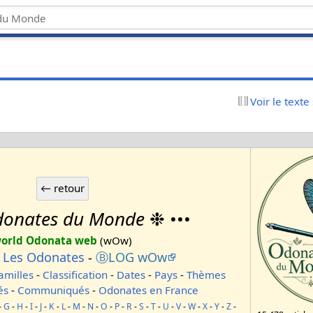
Voir le texte
onates du Monde
❉ •••
orld Odonata web
(wOw)
-
Les Odonates
-
ⒷLOG wOw
amilles
-
Classification
-
Dates
-
Pays
-
Thèmes
és
-
Communiqués
-
Odonates en France
-
G
-
H
-
I
-
J
-
K
-
L
-
M
-
N
-
O
-
P
-
R
-
S
-
T
-
U
-
V
-
W
-
X
-
Y
-
Z
-