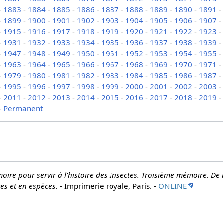
-
1883
-
1884
-
1885
-
1886
-
1887
-
1888
-
1889
-
1890
-
1891
-
1899
-
1900
-
1901
-
1902
-
1903
-
1904
-
1905
-
1906
-
1907
-
1915
-
1916
-
1917
-
1918
-
1919
-
1920
-
1921
-
1922
-
1923
-
1931
-
1932
-
1933
-
1934
-
1935
-
1936
-
1937
-
1938
-
1939
-
1947
-
1948
-
1949
-
1950
-
1951
-
1952
-
1953
-
1954
-
1955
-
1963
-
1964
-
1965
-
1966
-
1967
-
1968
-
1969
-
1970
-
1971
-
1979
-
1980
-
1981
-
1982
-
1983
-
1984
-
1985
-
1986
-
1987
-
1995
-
1996
-
1997
-
1998
-
1999
-
2000
-
2001
-
2002
-
2003
-
2011
-
2012
-
2013
-
2014
-
2015
-
2016
-
2017
-
2018
-
2019
-
Permanent
ire pour servir à l'histoire des Insectes. Troisième mémoire. De 
es et en espèces.
- Imprimerie royale, Paris. -
ONLINE