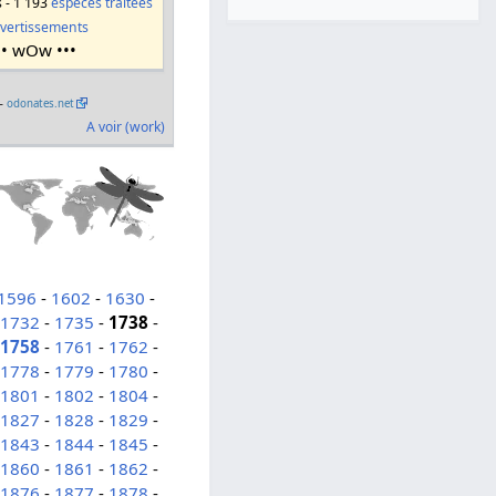
s - 1 193
espèces traitées
vertissements
•• wOw •••
 –
odonates.net
A voir (work)
1596
-
1602
-
1630
-
-
1732
-
1735
-
1738
-
-
1758
-
1761
-
1762
-
-
1778
-
1779
-
1780
-
-
1801
-
1802
-
1804
-
-
1827
-
1828
-
1829
-
-
1843
-
1844
-
1845
-
-
1860
-
1861
-
1862
-
-
1876
-
1877
-
1878
-