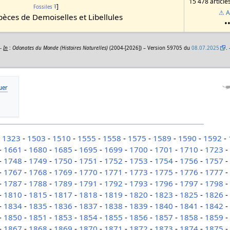
15 478 article
]
Fossiles
Ŧ
⚠ A
èces de Demoiselles et Libellules
•
 -
In
:
Odonates du Monde (Histoires Naturelles)
(2004-[2026]) – Version 59705 du
08.07.2025
.
-
1323
-
1503
-
1510
-
1555
-
1558
-
1575
-
1589
-
1590
-
1592
-
-
1661
-
1680
-
1685
-
1695
-
1699
-
1700
-
1701
-
1710
-
1723
-
1748
-
1749
-
1750
-
1751
-
1752
-
1753
-
1754
-
1756
-
1757
-
1767
-
1768
-
1769
-
1770
-
1771
-
1773
-
1775
-
1776
-
1777
-
1787
-
1788
-
1789
-
1791
-
1792
-
1793
-
1796
-
1797
-
1798
-
1810
-
1815
-
1817
-
1818
-
1819
-
1820
-
1823
-
1825
-
1826
-
1834
-
1835
-
1836
-
1837
-
1838
-
1839
-
1840
-
1841
-
1842
-
1850
-
1851
-
1853
-
1854
-
1855
-
1856
-
1857
-
1858
-
1859
-
1867
-
1868
-
1869
-
1870
-
1871
-
1872
-
1873
-
1874
-
1875