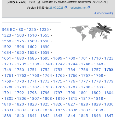
[
Deliry C. 2026
] – 1934 -
In
:
Odonates du Monde (Histoires Naturelles)
(2004-[2026]) –
Version 84153 du
26.07.2026
. –
odonates.net
A voir (work)
343 BC
-
80
-
1225
-
1235
-
1323
-
1503
-
1510
-
1555
-
1558
-
1575
-
1589
-
1590
-
1592
-
1596
-
1602
-
1630
-
1634
-
1650
-
1658
-
1659
-
1661
-
1680
-
1685
-
1695
-
1699
-
1700
-
1701
-
1710
-
1723
-
1732
-
1735
-
1738
-
1740
-
1742
-
1744
-
1746
-
1748
-
1749
-
1750
-
1751
-
1752
-
1753
-
1754
-
1756
-
1757
-
1758
-
1761
-
1762
-
1763
-
1764
-
1765
-
1766
-
1767
-
1768
-
1769
-
1770
-
1771
-
1773
-
1775
-
1776
-
1777
-
1778
-
1779
-
1780
-
1781
-
1782
-
1783
-
1785
-
1787
-
1788
-
1789
-
1791
-
1792
-
1793
-
1796
-
1797
-
1798
-
1801
-
1802
-
1804
-
1805
-
1806
-
1807
-
1808
-
1810
-
1815
-
1817
-
1818
-
1819
-
1820
-
1823
-
1825
-
1826
-
1827
-
1828
-
1829
-
1830
-
1831
-
1832
-
1833
-
1834
-
1835
-
1836
-
1837
-
1838
-
1839
-
1840
-
1841
-
1842
-
1843
-
1844
-
1845
-
1846
-
1847