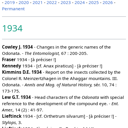
-
2019
-
2020
-
2021
-
2022
-
2023
-
2024
-
2025
-
2026
-
Permanent
1934
Cowley J. 1934
- Changes in the generic names of the
Odonata. -
The Entomologist,
67 : 200-205.
Fraser
1934 - [à préciser !]
Kennedy
1934 - [cf. Anax piraticus] - [à préciser !]
Kimmins D.E. 1934
- Report on the insects collected by the
Colonel R. Meinzertzhagen in the Ahaggar mountains. III.
Odonata. -
Annls and Mag. of Natural History,
sér. 10, 74 :
173-175.
Lew G.T. 1934
- Head characters of the
Odonata
with special
reference to the development of the compound eye. -
Ent.
Amer.,
14 (2) : 41-97.
Lieftinck
1934 - [cf. Orthetrum silvarum] - [à préciser !] -
Stylops,
3.