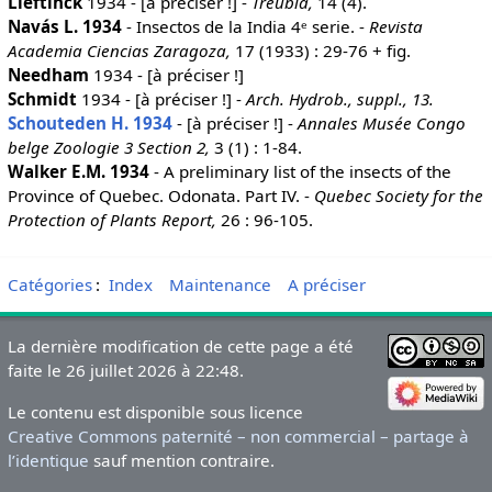
Lieftinck
1934 - [à préciser !] -
Treubia,
14 (4).
Navás L. 1934
- Insectos de la India 4ᵉ serie. -
Revista
Academia Ciencias Zaragoza,
17 (1933) : 29-76 + fig.
Needham
1934 - [à préciser !]
Schmidt
1934 - [à préciser !] -
Arch. Hydrob., suppl., 13.
Schouteden H. 1934
- [à préciser !] -
Annales Musée Congo
belge Zoologie 3 Section 2,
3 (1) : 1-84.
Walker E.M. 1934
- A preliminary list of the insects of the
Province of Quebec. Odonata. Part IV. -
Quebec Society for the
Protection of Plants Report,
26 : 96-105.
Catégories
:
Index
Maintenance
A préciser
La dernière modification de cette page a été
faite le 26 juillet 2026 à 22:48.
Le contenu est disponible sous licence
Creative Commons paternité – non commercial – partage à
l’identique
sauf mention contraire.