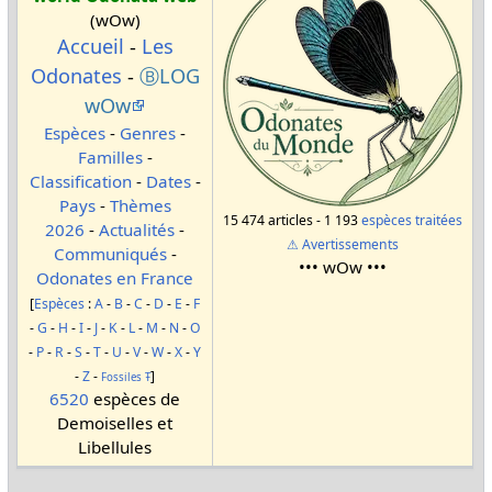
(wOw)
Accueil
-
Les
Odonates
-
ⒷLOG
wOw
Espèces
-
Genres
-
Familles
-
Classification
-
Dates
-
Pays
-
Thèmes
15 474 articles - 1 193
espèces traitées
2026
-
Actualités
-
⚠ Avertissements
Communiqués
-
••• wOw •••
Odonates en France
[
Espèces
:
A
-
B
-
C
-
D
-
E
-
F
-
G
-
H
-
I
-
J
-
K
-
L
-
M
-
N
-
O
-
P
-
R
-
S
-
T
-
U
-
V
-
W
-
X
-
Y
-
Z
-
]
Fossiles
Ŧ
6520
espèces de
Demoiselles et
Libellules