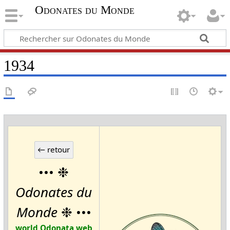
Odonates du Monde
1934
••• ❉
Odonates du
Monde
❉ •••
world Odonata web