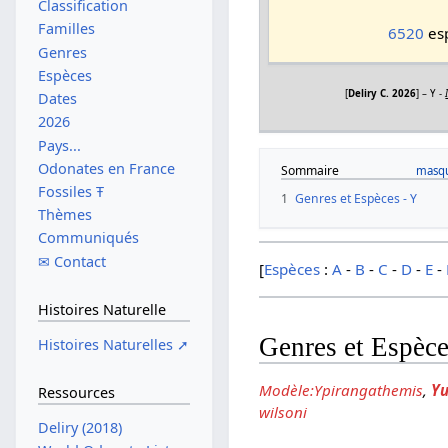
Classification
Familles
6520
esp
Genres
Espèces
[
Deliry C. 2026
] – Y -
Dates
2026
Pays...
Odonates en France
Sommaire
Fossiles Ŧ
1
Genres et Espèces - Y
Thèmes
Communiqués
✉ Contact
[
Espèces
:
A
-
B
-
C
-
D
-
E
-
Histoires Naturelle
Genres et Espèce
Histoires Naturelles ➚
Modèle:Ypirangathemis
,
Yu
Ressources
wilsoni
Deliry (2018)