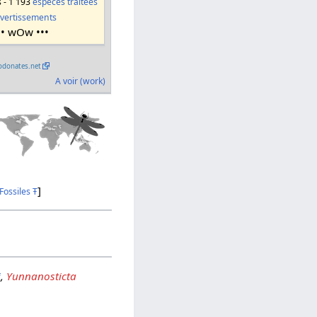
s - 1 193
espèces traitées
vertissements
•• wOw •••
odonates.net
A voir (work)
]
Fossiles
Ŧ
i
,
Yunnanosticta