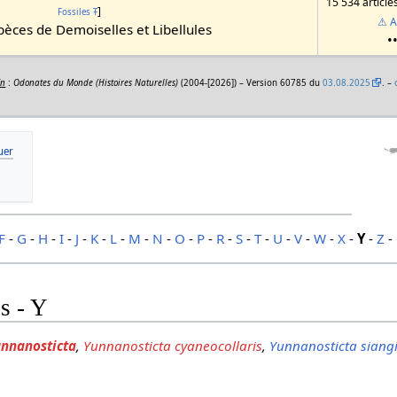
15 534 article
]
Fossiles
Ŧ
⚠ A
èces de Demoiselles et Libellules
•
In
:
Odonates du Monde (Histoires Naturelles)
(2004-[2026]) – Version 60785 du
03.08.2025
. –
F
-
G
-
H
-
I
-
J
-
K
-
L
-
M
-
N
-
O
-
P
-
R
-
S
-
T
-
U
-
V
-
W
-
X
-
Y
-
Z
-
s - Y
nnanosticta
,
Yunnanosticta cyaneocollaris
,
Yunnanosticta siang