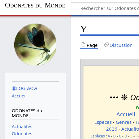
Odonates du Monde
Y
Page
Discussion
ⒷLOG wOw
••• ❉
Od
Accueil
w
ODONATES du
Accueil
MONDE
Espèces
-
Genres
-
F
Actualités
2026
-
Actualit
Odonates
[
Espèces
:
A
-
B
-
C
-
D
-
E
-
F