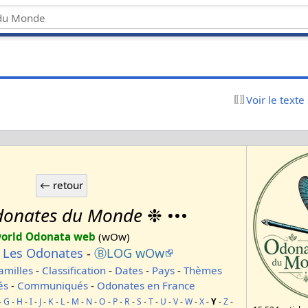
Voir le texte
onates du Monde
❉ •••
orld Odonata web
(wOw)
-
Les Odonates
-
ⒷLOG wOw
amilles
-
Classification
-
Dates
-
Pays
-
Thèmes
és
-
Communiqués
-
Odonates en France
-
G
-
H
-
I
-
J
-
K
-
L
-
M
-
N
-
O
-
P
-
R
-
S
-
T
-
U
-
V
-
W
-
X
-
Y
-
Z
-