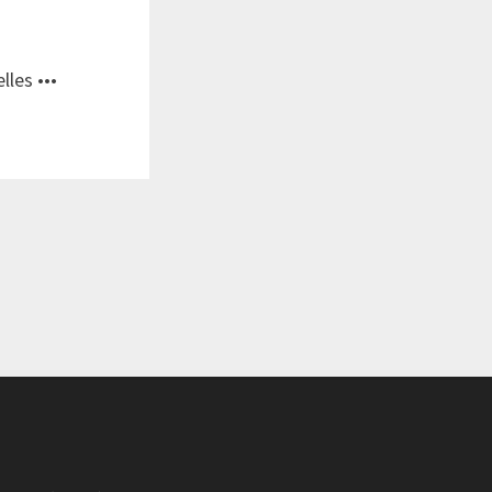
lles •••