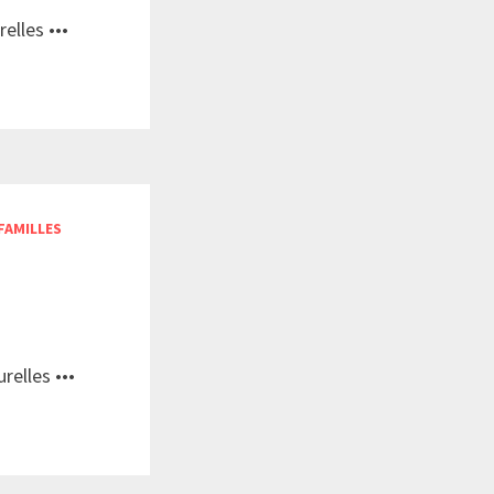
elles •••
FAMILLES
relles •••