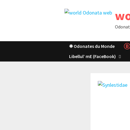
Passer
wo
au
contenu
Odonat
❉ Odonates du Monde
Ⓑ
Libellul’ mE (FaceBook)