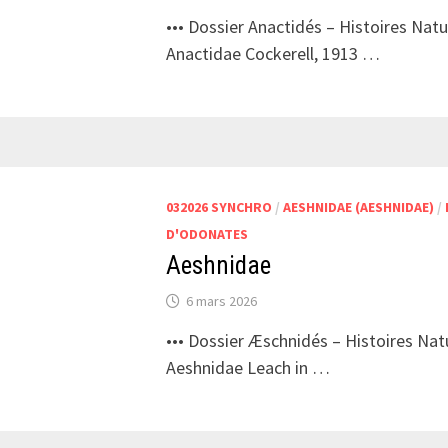
••• Dossier Anactidés – Histoires Natur
Anactidae Cockerell, 1913 …
032026 SYNCHRO
/
AESHNIDAE (AESHNIDAE)
/
D'ODONATES
Aeshnidae
6 mars 2026
••• Dossier Æschnidés – Histoires Natu
Aeshnidae Leach in …