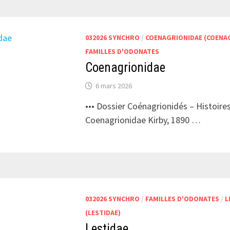
032026 SYNCHRO
/
COENAGRIONIDAE (COENA
FAMILLES D'ODONATES
Coenagrionidae
6 mars 2026
••• Dossier Coénagrionidés – Histoires
Coenagrionidae Kirby, 1890 …
032026 SYNCHRO
/
FAMILLES D'ODONATES
/
L
(LESTIDAE)
Lestidae