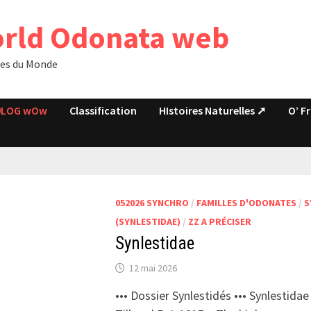
rld Odonata web
es du Monde
LOG wOw
Classification
HIstoires Naturelles ➚
O’ F
052026 SYNCHRO
/
FAMILLES D'ODONATES
/
S
(SYNLESTIDAE)
/
ZZ A PRÉCISER
Synlestidae
12 mai 2026
••• Dossier Synlestidés ••• Synlestidae