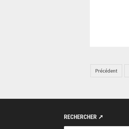
Pagination
Précédent
des
publicatio
RECHERCHER ➚