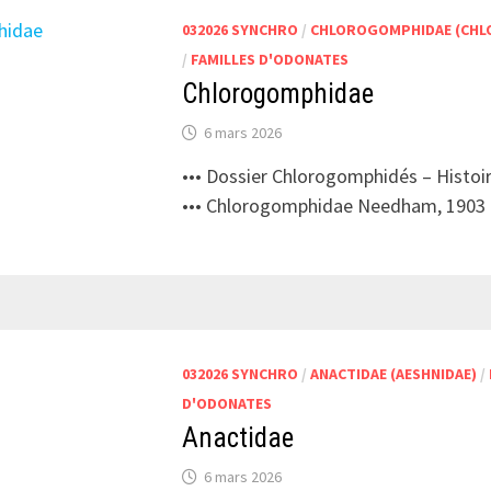
032026 SYNCHRO
/
CHLOROGOMPHIDAE (CHL
/
FAMILLES D'ODONATES
Chlorogomphidae
6 mars 2026
••• Dossier Chlorogomphidés – Histoi
••• Chlorogomphidae Needham, 190
032026 SYNCHRO
/
ANACTIDAE (AESHNIDAE)
/
D'ODONATES
Anactidae
6 mars 2026