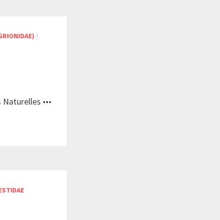
GRIONIDAE)
/
 Naturelles •••
ESTIDAE