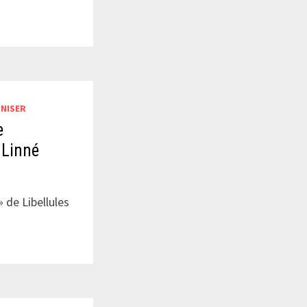
NISER
e
 Linné
» de Libellules