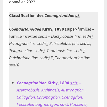
donné en 2022.
Classification des
Coenagrionidae
s.l.
Coenagrionoidea
Kirby, 1890
(super-famille) –
Famille
incertae sedis
–
Dactylobasis (inc. sedis),
Hivaagrion (inc. sedis), Schistolobos (inc. sedis),
Telagrion (inc. sedis), Tepuibasis (inc. sedis),
Pulchrairina (inc. sedis)
Ŧ
, Thaumatagrion (inc.
sedis)
Coenagrionidae
Kirby, 1890
s.str.
–
Acerarobasis, Archibasis, Austroagrion ,
Caliagrion, Chromagrion, Coenagrion,
Fonscolombagrion (gen. nov.), Huosoma,