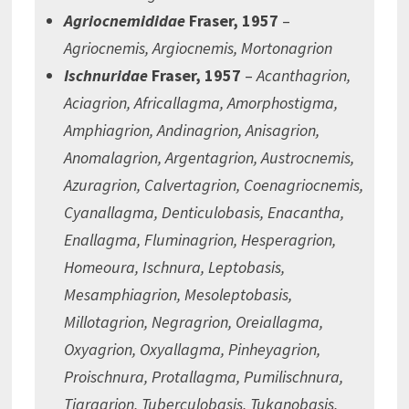
Agriocnemididae
Fraser, 1957
–
Agriocnemis, Argiocnemis, Mortonagrion
Ischnuridae
Fraser, 1957
–
Acanthagrion,
Aciagrion, Africallagma, Amorphostigma,
Amphiagrion, Andinagrion, Anisagrion,
Anomalagrion, Argentagrion, Austrocnemis,
Azuragrion, Calvertagrion, Coenagriocnemis,
Cyanallagma, Denticulobasis, Enacantha,
Enallagma, Fluminagrion, Hesperagrion,
Homeoura, Ischnura, Leptobasis,
Mesamphiagrion, Mesoleptobasis,
Millotagrion, Negragrion, Oreiallagma,
Oxyagrion, Oxyallagma, Pinheyagrion,
Proischnura, Protallagma, Pumilischnura,
Tigragrion, Tuberculobasis, Tukanobasis,