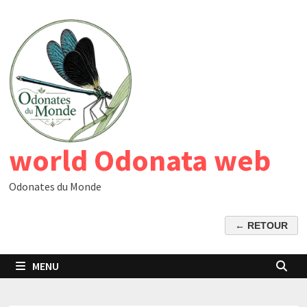
Passer
au
contenu
world Odonata web
Odonates du Monde
MENU