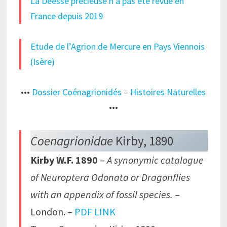
La Déesse précieuse n’a pas été revue en
France depuis 2019
Etude de l’Agrion de Mercure en Pays Viennois
(Isère)
•••
Dossier Coénagrionidés
–
Histoires Naturelles
•••
Coenagrionidae
Kirby, 1890
Kirby W.F. 1890
–
A synonymic catalogue
of Neuroptera Odonata or Dragonflies
with an appendix of fossil species.
–
London. –
PDF LINK