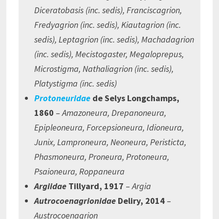
Diceratobasis (inc. sedis), Franciscagrion,
Fredyagrion (inc. sedis), Kiautagrion (inc.
sedis), Leptagrion (inc. sedis), Machadagrion
(inc. sedis), Mecistogaster, Megaloprepus,
Microstigma, Nathaliagrion (inc. sedis),
Platystigma (inc. sedis)
Protoneuridae
de Selys Longchamps,
1860
–
Amazoneura, Drepanoneura,
Epipleoneura, Forcepsioneura, Idioneura,
Junix, Lamproneura, Neoneura, Peristicta,
Phasmoneura, Proneura, Protoneura,
Psaioneura, Roppaneura
Argiidae
Tillyard, 1917
–
Argia
Autrocoenagrionidae
Deliry, 2014
–
Austrocoenagrion