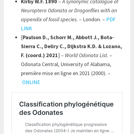
Kirby W.F. 1890
–
A synonymic catalogue of
Neuroptera Odonata or Dragonflies with an
appendix of fossil species.
– London. –
PDF
LINK
[
Paulson D., Schorr M., Abbott J., Bota-
Sierra C., Deliry C., Dijkstra K.D. & Lozano,
F. (coord.) 2021
] –
World Odonata List.
–
Odonata Central, University of Alabama,
première mise en ligne en 2021 (2000). –
ONLINE