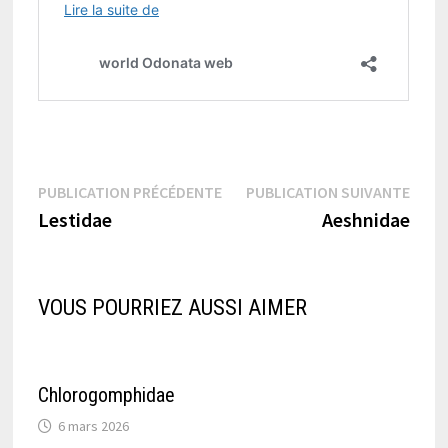
Navigation
Publication
Publi
PUBLICATION PRÉCÉDENTE
PUBLICATION SUIVANTE
précédente :
suiva
Lestidae
Aeshnidae
de
l’article
VOUS POURRIEZ AUSSI AIMER
Chlorogomphidae
6 mars 2026