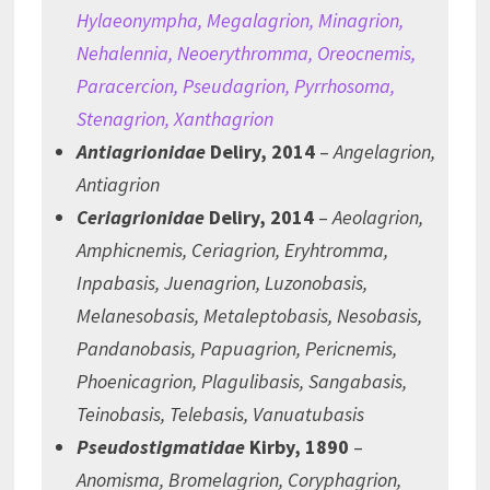
Hylaeonympha, Megalagrion, Minagrion,
Nehalennia, Neoerythromma, Oreocnemis,
Paracercion, Pseudagrion, Pyrrhosoma,
Stenagrion, Xanthagrion
Antiagrionidae
Deliry, 2014
–
Angelagrion,
Antiagrion
Ceriagrionidae
Deliry, 2014
–
Aeolagrion,
Amphicnemis, Ceriagrion, Eryhtromma,
Inpabasis, Juenagrion, Luzonobasis,
Melanesobasis, Metaleptobasis, Nesobasis,
Pandanobasis, Papuagrion, Pericnemis,
Phoenicagrion, Plagulibasis, Sangabasis,
Teinobasis, Telebasis, Vanuatubasis
Pseudostigmatidae
Kirby, 1890
–
Anomisma, Bromelagrion, Coryphagrion,