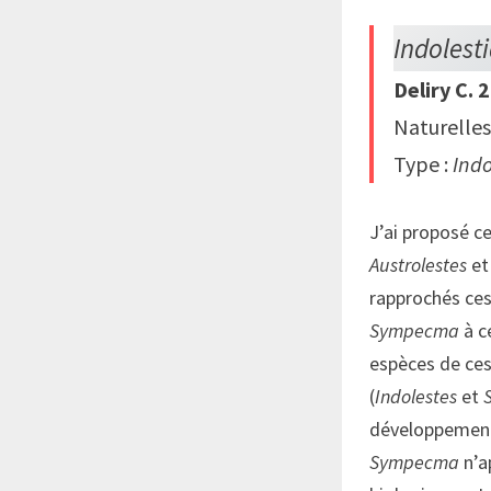
Indolest
Deliry C. 
Naturelles
Type :
Indo
J’ai proposé ce
Austrolestes
e
rapprochés ces 
Sympecma
à c
espèces de ces 
(
Indolestes
et
développement 
Sympecma
n’a