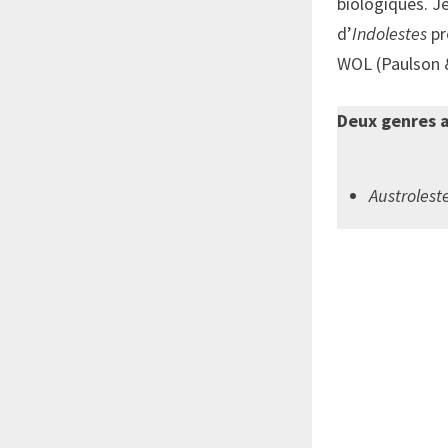
biologiques. J
d’
Indolestes
pr
WOL (Paulson &
Deux genres 
Austrolest