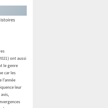
istoires
res
2021) ont aussi
nt le genre
e car les
e l’année
équence leur
avis,
convergences