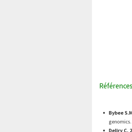
Référence
Bybee S.M
genomics.
Deliry C.