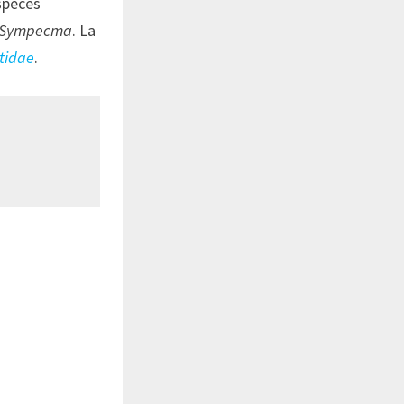
espèces
Sympecma
. La
tidae
.