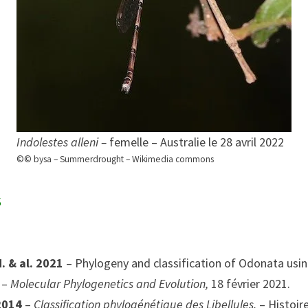
Indolestes alleni –
femelle – Australie le 28 avril 2022
©© bysa – Summerdrought – Wikimedia commons
s
. & al. 2021
– Phylogeny and classification of Odonata usi
 –
Molecular Phylogenetics and Evolution,
18 février 2021.
 2014
–
Classification phylogénétique des Libellules.
– Histoir