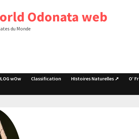
orld Odonata web
ates du Monde
LOG wOw
Classification
HIstoires Naturelles ➚
O’ F