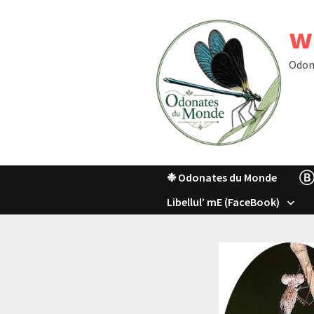
Passer
w
au
contenu
Odon
❉ Odonates du Monde
Ⓑ
Libellul’ mE (FaceBook)