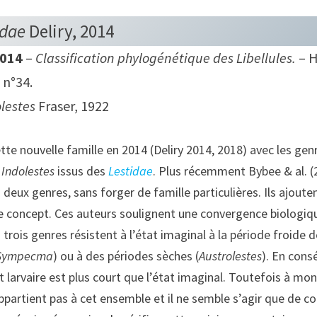
idae
Deliry, 2014
2014
–
Classification phylogénétique des Libellules.
– H
 n°34.
lestes
Fraser, 1922
tte nouvelle famille en 2014 (Deliry 2014, 2018) avec les gen
t
Indolestes
issus des
Lestidae
. Plus récemment Bybee & al. (
deux genres, sans forger de famille particulières. Ils ajoute
e concept. Ces auteurs soulignent une convergence biologiqu
trois genres résistent à l’état imaginal à la période froide d
Sympecma
) ou à des périodes sèches (
Austrolestes
). En cons
larvaire est plus court que l’état imaginal. Toutefois à mon 
ppartient pas à cet ensemble et il ne semble s’agir que de 