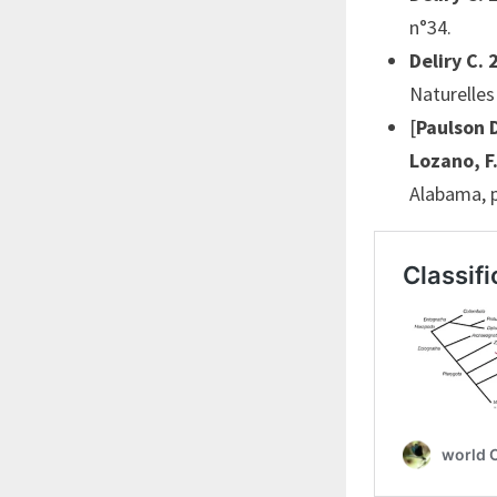
n°34.
Deliry C.
Naturelles
[
Paulson D
Lozano, F
Alabama, p