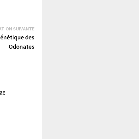
Publication
ATION SUIVANTE
suivante :
génétique des
Odonates
dae