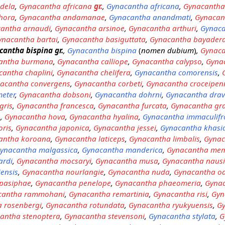
dela
,
Gynacantha africana
gr.
,
Gynacantha africana
,
Gynacantha 
hora
,
Gynacantha andamanae
,
Gynacantha anandmati
,
Gynacan
antha arnaudi
,
Gynacantha arsinoe
,
Gynacantha arthuri
,
Gynaca
ynacantha bartai
,
Gynacantha basiguttata
,
Gynacantha bayader
cantha bispina
gr.
,
Gynacantha bispina
(
nomen dubium
)
,
Gynaca
antha burmana
,
Gynacantha calliope
,
Gynacantha calypso
,
Gynac
cantha chaplini
,
Gynacantha chelifera
,
Gynacantha comorensis
,
acantha convergens
,
Gynacantha corbeti
,
Gynacantha croceipen
eter
,
Gynacantha dobsoni
,
Gynacantha dohrni
,
Gynacantha drav
gris
,
Gynacantha francesca
,
Gynacantha furcata
,
Gynacantha gra
s
,
Gynacantha hova
,
Gynacantha hyalina
,
Gynacantha immaculifr
oris
,
Gynacantha japonica
,
Gynacantha jessei
,
Gynacantha khasi
antha koroana
,
Gynacantha laticeps
,
Gynacantha limbalis
,
Gynac
ynacantha malgassica
,
Gynacantha manderica
,
Gynacantha mem
ardi
,
Gynacantha mocsaryi
,
Gynacantha musa
,
Gynacantha naus
ensis
,
Gynacantha nourlangie
,
Gynacantha nuda
,
Gynacantha od
pasiphae
,
Gynacantha penelope
,
Gynacantha phaeomeria
,
Gynac
cantha rammohani
,
Gynacantha remartinia
,
Gynacantha risi
,
Gyn
 rosenbergi
,
Gynacantha rotundata
,
Gynacantha ryukyuensis
,
Gy
antha stenoptera
,
Gynacantha stevensoni
,
Gynacantha stylata
,
G