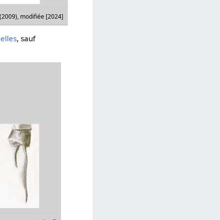
(2009), modifiée [2024]
elles
, sauf