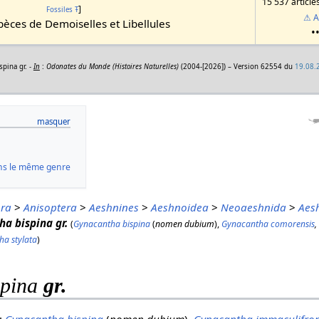
15 537 article
]
Fossiles
Ŧ
⚠ A
èces de Demoiselles et Libellules
•
spina gr. -
In
:
Odonates du Monde (Histoires Naturelles)
(2004-[2026]) – Version 62554 du
19.08.
ns le même genre
ora
>
Anisoptera
>
Aeshnines
>
Aeshnoidea
>
Neoaeshnida
>
Aes
ha bispina
gr.
(
Gynacantha bispina
(
nomen dubium
),
Gynacantha comorensis
a stylata
)
spina
gr.
 :
Gynacantha bispina
(
nomen dubium
),
Gynacantha immaculifro