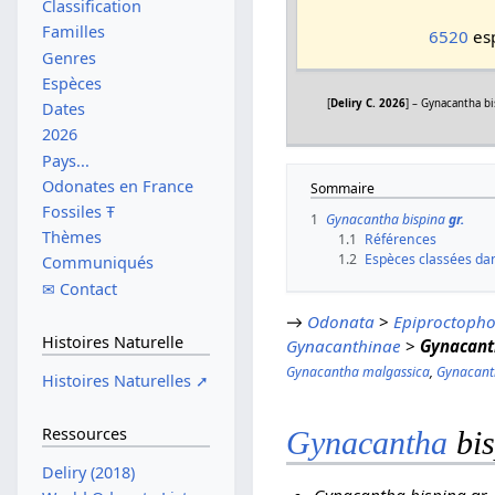
Classification
Familles
6520
esp
Genres
Espèces
[
Deliry C. 2026
] – Gynacantha bi
Dates
2026
Pays...
Odonates en France
Sommaire
Fossiles Ŧ
1
Gynacantha bispina
gr.
Thèmes
1.1
Références
1.2
Espèces classées da
Communiqués
✉ Contact
→
Odonata
>
Epiproctoph
Histoires Naturelle
Gynacanthinae
>
Gynacant
Gynacantha malgassica
,
Gynacanth
Histoires Naturelles ➚
Ressources
Gynacantha
bi
Deliry (2018)
Gynacantha bispina
gr.