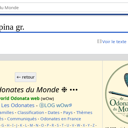
ina gr.
Voir le texte
onates du Monde
❉ •••
orld Odonata web
(wOw)
-
Les Odonates
-
ⒷLOG wOw
amilles
-
Classification
-
Dates
-
Pays
-
Thèmes
és
-
Communiqués
-
Odonates en France
-
G
-
H
-
I
-
J
-
K
-
L
-
M
-
N
-
O
-
P
-
R
-
S
-
T
-
U
-
V
-
W
-
X
-
Y
-
Z
-