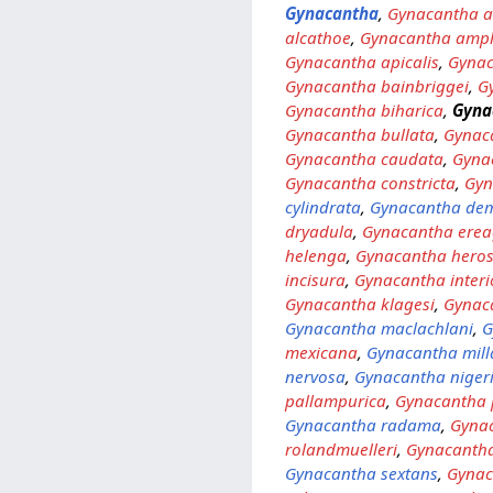
Gynacantha
,
Gynacantha a
alcathoe
,
Gynacantha amp
Gynacantha apicalis
,
Gynac
Gynacantha bainbriggei
,
G
Gynacantha biharica
,
Gyna
Gynacantha bullata
,
Gynac
Gynacantha caudata
,
Gyna
Gynacantha constricta
,
Gyn
cylindrata
,
Gynacantha dem
dryadula
,
Gynacantha erea
helenga
,
Gynacantha hero
incisura
,
Gynacantha interi
Gynacantha klagesi
,
Gynac
Gynacantha maclachlani
,
G
mexicana
,
Gynacantha mill
nervosa
,
Gynacantha nigeri
pallampurica
,
Gynacantha 
Gynacantha radama
,
Gyna
rolandmuelleri
,
Gynacantha
Gynacantha sextans
,
Gynac