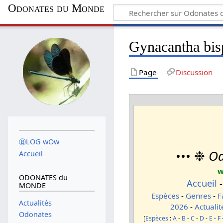
Odonates du Monde
Gynacantha bisp
Page
Discussion
ⒷLOG wOw
••• ❉
Od
Accueil
w
ODONATES du
Accueil
MONDE
Espèces
-
Genres
-
F
Actualités
2026
-
Actualit
Odonates
[
Espèces
:
A
-
B
-
C
-
D
-
E
-
F