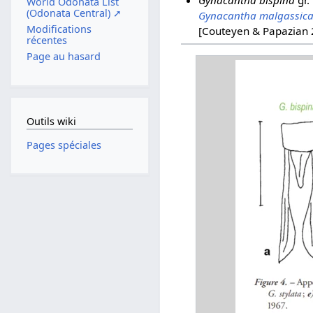
World Odonata List
(Odonata Central) ➚
Gynacantha malgassic
Modifications
[Couteyen & Papazian 
récentes
Page au hasard
Outils wiki
Pages spéciales