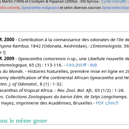
rès Martin (1909) et Couteyen & Papazian (2000a) - ©© byncsa -
Cyrille Deliry
-
ntha ramada
,
Gynacantha malgassica
et selon diverses sources
Gynacantha bisp
M. 2000
- Contribution à la connaissance des odonates de l'Ile de
ispina
Rambur, 1842 (Odonata, Aeshnidae).-
L'Entomologiste,
56 
r !]
M. 2009
-
Gynacantha comorensis
n.sp., une Libellule nouvelle d
Entomologique,
65 (3) : 113-116. -
ONLINE
-
BiB
s du Monde.
- Histoires Naturelles, première mise en ligne en 2
omy identification of the continental African
Gynacantha
and
He
nten. J. of Odonatol.,
8 (1) : 1-32.
canthas of tropical Africa. -
Rev. Zool. Bot. Afr.,
65 (1/2) : 1-28.
es. Collections Zoologiques du baron Edm. de Selys Longchamps.
 Hayez, imprimerie des Académies, Bruxelles -
PDF LINK
dans le même genre