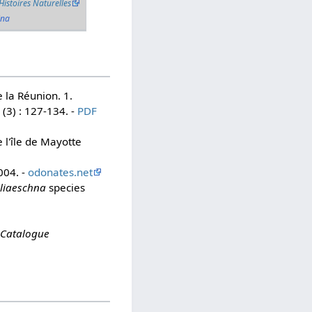
Histoires Naturelles
ina
 la Réunion. 1.
(3) : 127-134. -
PDF
e l'île de Mayotte
004. -
odonates.net
liaeschna
species
 Catalogue