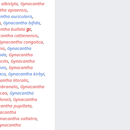
albistyla
,
Gynacantha
tha apiaensis
,
ntha auricularis
,
a
,
Gynacantha bifida
,
ntha bullata
gr.
,
antha cattienensis
,
Gynacantha congolica
,
nis
,
Gynacantha
ida
,
Gynacantha
cilis
,
Gynacantha
ons
,
Gynacantha
aca
,
Gynacantha kirbyi
,
antha litoralis
,
branalis
,
Gynacantha
icaa
,
Gynacantha
oneli
,
Gynacantha
antha pupillata
,
acantha
nacantha saltatrix
,
ynacantha