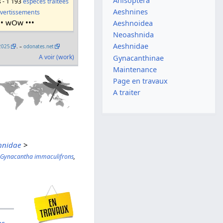
Anisoptera
s - 1 193
espèces traitées
Aeshnines
vertissements
•• wOw •••
Aeshnoidea
Neoashnida
Aeshnidae
2025
. –
odonates.net
A voir (work)
Gynacanthinae
Maintenance
Page en travaux
A traiter
hnidae
>
,
Gynacantha immaculifrons
,
ns
,