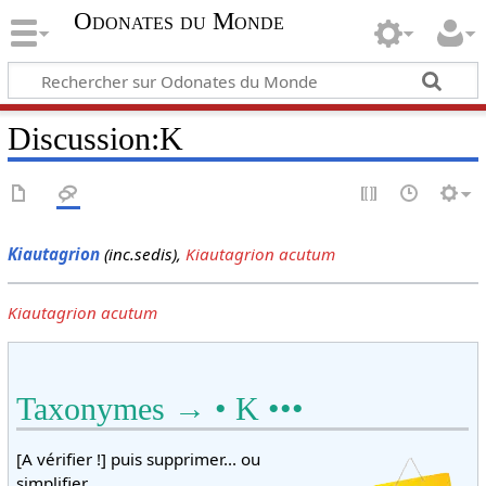
Odonates du Monde
Discussion
:
K
Kiautagrion
(inc.sedis),
Kiautagrion acutum
Kiautagrion acutum
Taxonymes → • K •••
[A vérifier !] puis supprimer... ou
simplifier...