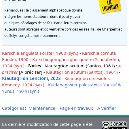
Remarques : le classement alphabétique donné,
intègre les noms d'auteurs, donc il peut y avoir
quelques décalages de ce fait. Par ailleurs certains
auteurs sont abrégés et doivent être corrigés en réalité : de Charpentier,
de Selys Longchamps notamment.
Karschia angulata Förster, 1900 (syn.)
-
Karschia cornuta
Förster, 1900
-
Karschiogomphus ghesquierei Schouteden,
1934 (syn.)
-
Notes
: Kiautagrion acutum (Santos, 1961) :
A
préciser
[A préciser] -
Kiautagrion acutum (Santos), 1961)
-
Kiautagrion Lencioni, 2022
-
Kilauagrion dinesiotes
Kennedy, 1934 (syn.)
-
Kuldanagaster pakistanica Yousuf &
Yunus, 1974 (syn.)
Catégories
:
Maintenance
Page en travaux
A vérifier
La dernière modification de cette page a été